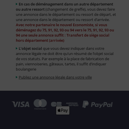
En cas de déménagement dans un autre département
ou autre ressort
(changement de greffe), vous devez faire
une annonce dans le département ou ressort de départ, et
une annonce dans le département ou ressort d’arrivée.
Avec notre partenaire le nouvel Economiste, si vous
déménagez du 75, 91, 92, 93 ou 94 vers le 75, 91, 92, 93 ou
94 une seule annonce suffit : Transfert de siège social
hors département (arrivée)
L’objet social
que vous devez indiquer dans votre
annonce légale ne doit être qu’un résumé de l’objet social
de vos statuts. Par exemple à la place de fabrication de
pain, viennoiseries, gâteaux, tartes, il suffit d’indiquer
boulangerie
Publiez une annonce légale dans votre ville