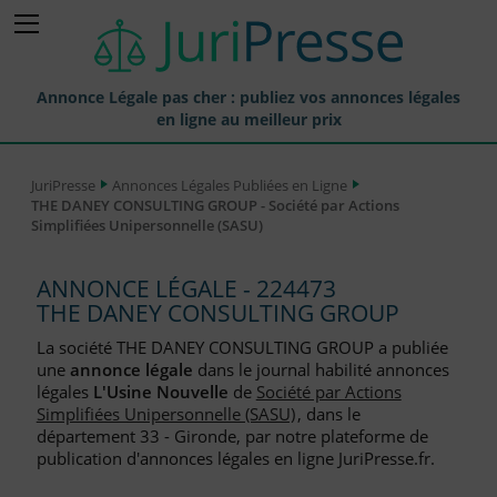
Annonce Légale pas cher : publiez vos annonces légales
en ligne au meilleur prix
Publier une Annonce légale
JuriPresse
Annonces Légales Publiées en Ligne
THE DANEY CONSULTING GROUP - Société par Actions
Annonces Légales Publiées
Simplifiées Unipersonnelle (SASU)
Tarif et Prix d'une Annonce Légale
ANNONCE LÉGALE - 224473
Journaux Habilités (JAL) Annonces Légales
THE DANEY CONSULTING GROUP
Départements pour la Publication d'Annonces Légales
La société THE DANEY CONSULTING GROUP a publiée
une
annonce légale
dans le journal habilité annonces
Liste des Greffes
légales
L'Usine Nouvelle
de
Société par Actions
Simplifiées Unipersonnelle (SASU)
, dans le
Liste des CCI
département 33 - Gironde, par notre plateforme de
publication d'annonces légales en ligne JuriPresse.fr.
Le Blog pour les Entreprises