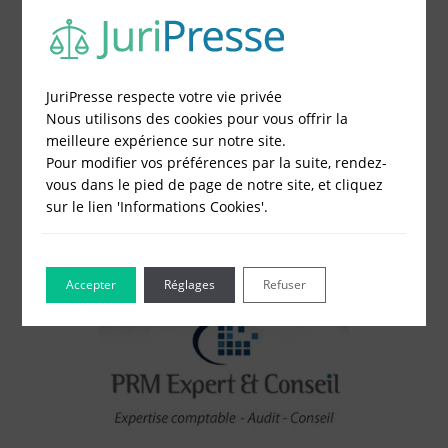
2 - Obtenez immédiatement le prix
3 - Réglez et recevez par mail votre attestation
Choisissez votre formulaire :
JuriPresse respecte votre vie privée
Constitution de société
Nous utilisons des cookies pour vous offrir la
Modification de société
meilleure expérience sur notre site.
Fonds de Commerce
Pour modifier vos préférences par la suite, rendez-
Cessation d'activité
vous dans le pied de page de notre site, et cliquez
sur le lien 'Informations Cookies'.
Accepter
Réglages
Refuser