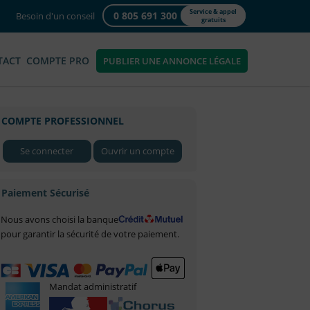
Service & appel
0 805 691 300
Besoin d'un conseil
gratuits
TACT
COMPTE PRO
PUBLIER UNE ANNONCE LÉGALE
COMPTE PROFESSIONNEL
Se connecter
Ouvrir un compte
Paiement Sécurisé
Nous avons choisi la banque
pour garantir la sécurité de votre paiement.
Mandat administratif