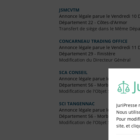
JSMCVTM
Annonce légale parue le Vendredi 10
Département 22 - Côtes-d'Armor
Transfert de siège dans le Même Dép
CONCARNEAU TRADING OFFICE
Annonce légale parue le Vendredi 11
Département 29 - Finistère
Modification du Directeur Général
SCA CONSEIL
Annonce légale parue le Vendredi 24 Ju
Département 56 - Morbihan
Modification de l'Objet Social
SCI TANGENNAC
JuriPresse 
Annonce légale parue le Vendredi 1 M
Nous utilis
Département 56 - Morbihan
Pour modifi
Modification de l'Objet Social
site, et cli