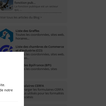
fonction pub…
La fonction publique est un secteur
qui, …
Voir tous les articles du Blog >
Liste des Greffes
Toutes les coordonnées, sites web,
horaires...
Liste des chambres de Commerce
et d'Industrie (CCI)
Toutes les coordonnées, sites web,
horaires...
Liste des BpiFrance (BPI)
Toutes les coordonnées, sites
web...
ite.
Formulaires CERFA
Télécharger les formulaires CERFA
de notre
les plus utilisés pour les formalités
des sociétés