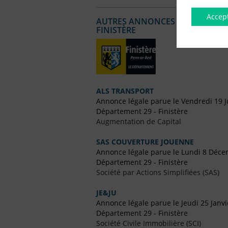
Accep
AUTRES ANNONCES LÉGALES PUBL
FINISTÈRE
ALS TRANSPORT
Annonce légale parue le Vendredi 19 J
Département 29 - Finistère
Augmentation de Capital
SAS COUVERTURE JOUENNE
Annonce légale parue le Lundi 8 Déc
Département 29 - Finistère
Société par Actions Simplifiées (SAS)
JE&JU
Annonce légale parue le Jeudi 25 Janv
Département 29 - Finistère
Société Civile Immobilière (SCI)