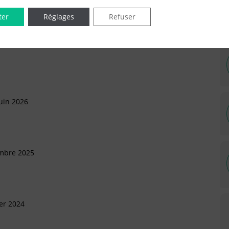
ter
Réglages
Refuser
IÉES EN LIGNE DANS LE DÉPARTEMENT DU 29 -
uin 2026
embre 2025
ier 2024