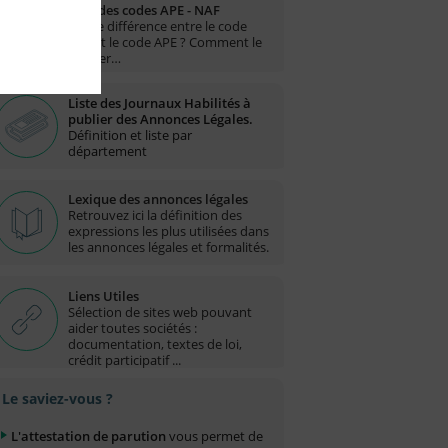
Liste des codes APE - NAF
Quelle différence entre le code
NAF et le code APE ? Comment le
trouver…
Liste des Journaux Habilités à
publier des Annonces Légales.
Définition et liste par
département
Lexique des annonces légales
Retrouvez ici la définition des
expressions les plus utilisées dans
les annonces légales et formalités.
Liens Utiles
Sélection de sites web pouvant
aider toutes sociétés :
documentation, textes de loi,
crédit participatif ...
Le saviez-vous ?
L'attestation de parution
vous permet de