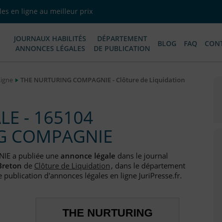
es en ligne au meilleur prix
JOURNAUX HABILITÉS
DÉPARTEMENT
BLOG
FAQ
CON
ANNONCES LÉGALES
DE PUBLICATION
Ligne
THE NURTURING COMPAGNIE - Clôture de Liquidation
E - 165104
G COMPAGNIE
IE a publiée une
annonce légale
dans le journal
Breton
de
Clôture de Liquidation
, dans le département
e publication d'annonces légales en ligne JuriPresse.fr.
THE NURTURING