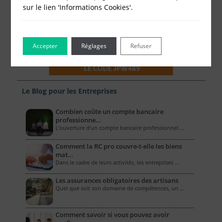
sur le lien 'Informations Cookies'.
Accepter
Réglages
Refuser
Le Blog pour les Entreprises
Combien coûte un compte bancaire
professionne…
L’ouverture d’un compte bancaire professionnel …
Comment la RC pro couvre-t-elle les biens
mat…
Dans le cadre de leurs activités, les entreprises …
Les assurances obligatoires des artisans
Quel que soit son domaine de compétences, un …
Comment savoir si vous pouvez avoir