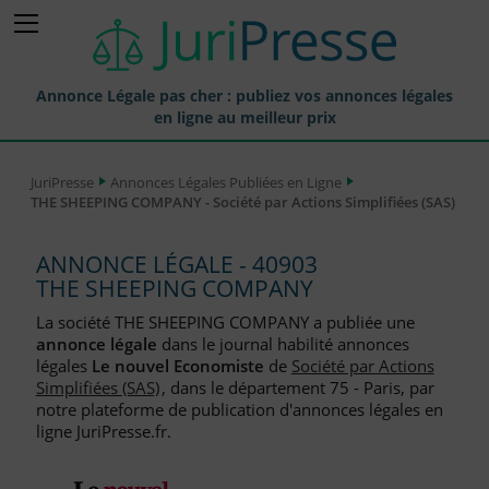
Annonce Légale pas cher : publiez vos annonces légales
en ligne au meilleur prix
Publier une Annonce légale
JuriPresse
Annonces Légales Publiées en Ligne
THE SHEEPING COMPANY - Société par Actions Simplifiées (SAS)
Annonces Légales Publiées
Tarif et Prix d'une Annonce Légale
ANNONCE LÉGALE - 40903
THE SHEEPING COMPANY
Journaux Habilités (JAL) Annonces Légales
La société THE SHEEPING COMPANY a publiée une
Départements pour la Publication d'Annonces Légales
annonce légale
dans le journal habilité annonces
légales
Le nouvel Economiste
de
Société par Actions
Liste des Greffes
Simplifiées (SAS)
, dans le département 75 - Paris, par
notre plateforme de publication d'annonces légales en
Liste des CCI
ligne JuriPresse.fr.
Le Blog pour les Entreprises