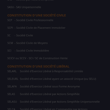
SASU
- SAS Unipersonnelle
CONSTITUTION D'UNE SOCIÉTÉ CIVILE
SCP
- Société Civile Professionnelle
SCPI
- Société Civile de Placement Immobilier
SC
- Société Civile
SCM
- Société Civile de Moyens
SCI
- Société Civile Immobilière
SCICV ou SCCV - SCI / SC de Construction Vente
CONSTITUTION D'UNE SOCIÉTÉ LIBÉRAL
SELARL
Société d'Exercice Libéral à Responsabilité Limitée
SELEURL
Société d'Exercice Libéral ayant un associé Unique (ou SELU)
SELAFA
Société d'Exercice Libéral sous Forme Anonyme
SELAS
Société d'Exercice Libéral par Actions Simplifiée
SELASU
Société d'Exercice Libéral par Actions Simplifiée Unipersonnelle
SELCA
Société d'Exercice Libéral en Commandite par Actions