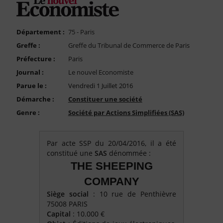
FAQ
Nous Contacter
Département :
75 - Paris
Compte PRO
Greffe :
Greffe du Tribunal de Commerce de Paris
Préfecture :
Paris
Journal :
Le nouvel Economiste
Parue le :
Vendredi 1 Juillet 2016
Démarche :
Constituer une société
Genre :
Société par Actions Simplifiées (SAS)
Par acte SSP du 20/04/2016, il a été
constitué une
SAS
dénommée :
THE SHEEPING
COMPANY
Siège social
: 10 rue de Penthièvre
75008 PARIS
Capital
: 10.000 €