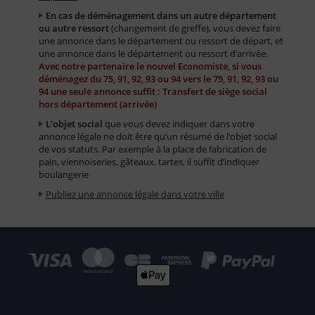
En cas de déménagement dans un autre département
ou autre ressort
(changement de greffe), vous devez faire
une annonce dans le département ou ressort de départ, et
une annonce dans le département ou ressort d’arrivée.
Avec notre partenaire le nouvel Economiste, si vous
déménagez du 75, 91, 92, 93 ou 94 vers le 75, 91, 92, 93 ou
94 une seule annonce suffit : Transfert de siège social
hors département (arrivée)
L’objet social
que vous devez indiquer dans votre
annonce légale ne doit être qu’un résumé de l’objet social
de vos statuts. Par exemple à la place de fabrication de
pain, viennoiseries, gâteaux, tartes, il suffit d’indiquer
boulangerie
Publiez une annonce légale dans votre ville