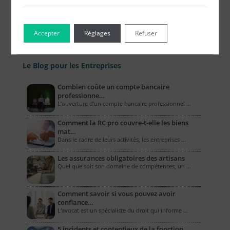
Accepter
Réglages
Refuser
Le Blog pour les Entreprises
Combien coûte un compte bancaire
professionne…
L’ouverture d’un compte bancaire professionnel …
Comment la RC pro couvre-t-elle les biens
mat…
Dans le cadre de leurs activités, les entreprises …
Les assurances obligatoires des artisans
Quel que soit son domaine de compétences, un …
Comment savoir si vous pouvez avoir
confiance…
L'avocat est un spécialiste du droit qui informe …
5 incidents et contentieux de la fonction