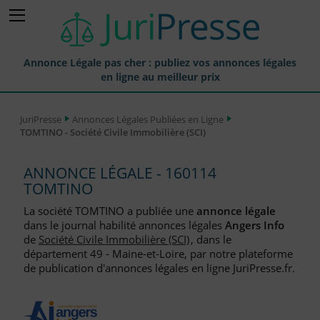
Annonce Légale pas cher : publiez vos annonces légales
en ligne au meilleur prix
Publier une Annonce légale
JuriPresse
Annonces Légales Publiées en Ligne
TOMTINO - Société Civile Immobilière (SCI)
Annonces Légales Publiées
Tarif et Prix d'une Annonce Légale
ANNONCE LÉGALE - 160114
TOMTINO
Journaux Habilités (JAL) Annonces Légales
La société TOMTINO a publiée une
annonce légale
Départements pour la Publication d'Annonces Légales
dans le journal habilité annonces légales
Angers Info
de
Société Civile Immobilière (SCI)
, dans le
Liste des Greffes
département 49 - Maine-et-Loire, par notre plateforme
de publication d'annonces légales en ligne JuriPresse.fr.
Liste des CCI
Le Blog pour les Entreprises