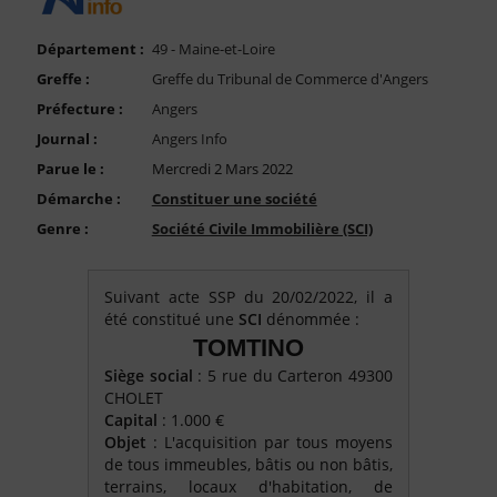
FAQ
Nous Contacter
Département :
49 - Maine-et-Loire
Greffe :
Greffe du Tribunal de Commerce d'Angers
Compte PRO
Préfecture :
Angers
Journal :
Angers Info
Parue le :
Mercredi 2 Mars 2022
Démarche :
Constituer une société
Genre :
Société Civile Immobilière (SCI)
Suivant acte SSP du 20/02/2022, il a
été constitué une
SCI
dénommée :
TOMTINO
Siège social
: 5 rue du Carteron 49300
CHOLET
Capital
: 1.000 €
Objet
: L'acquisition par tous moyens
de tous immeubles, bâtis ou non bâtis,
terrains, locaux d'habitation, de