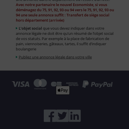
Avec notre partenaire le nouvel Economiste, si vous
déménagez du 75, 91, 92, 93 ou 94 vers le 75, 91, 92, 93 ou
94 une seule annonce suffit : Transfert de siège social
hors département (arrivée)
L’objet social
que vous devez indiquer dans votre
annonce légale ne doit être qu’un résumé de l’objet social
de vos statuts. Par exemple à la place de fabrication de
pain, viennoiseries, gâteaux, tartes, il suffit d’indiquer
boulangerie
Publiez une annonce légale dans votre ville