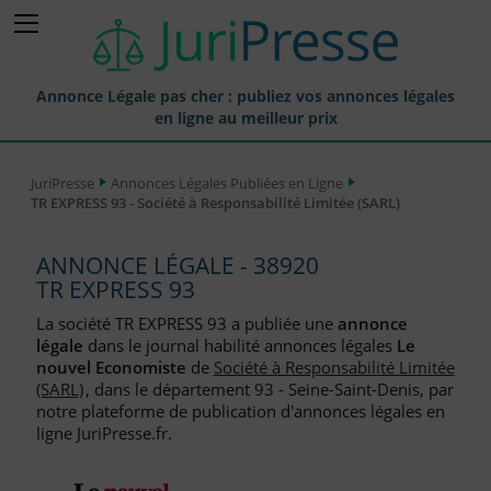
Annonce Légale pas cher : publiez vos annonces légales
en ligne au meilleur prix
Publier une Annonce légale
JuriPresse
Annonces Légales Publiées en Ligne
TR EXPRESS 93 - Société à Responsabilité Limitée (SARL)
Annonces Légales Publiées
Tarif et Prix d'une Annonce Légale
ANNONCE LÉGALE - 38920
TR EXPRESS 93
Journaux Habilités (JAL) Annonces Légales
La société TR EXPRESS 93 a publiée une
annonce
Départements pour la Publication d'Annonces Légales
légale
dans le journal habilité annonces légales
Le
nouvel Economiste
de
Société à Responsabilité Limitée
Liste des Greffes
(SARL)
, dans le département 93 - Seine-Saint-Denis, par
notre plateforme de publication d'annonces légales en
Liste des CCI
ligne JuriPresse.fr.
Le Blog pour les Entreprises