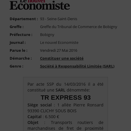
FAQ
Nous Contacter
Département :
93 - Seine-Saint-Denis
Compte PRO
Greffe :
Greffe du Tribunal de Commerce de Bobigny
Préfecture :
Bobigny
Journal :
Le nouvel Economiste
Parue le :
Vendredi 27 Mai 2016
Démarche :
Constituer une société
Genre :
Société à Responsabilité Limitée (SARL)
Par acte SSP du 14/03/2016 il a été
constitué une
SARL
dénommée:
TR EXPRESS 93
Siège social
: 1 allée Pierre Ronsard
93390 CLICHY SOUS BOIS
Capital
: 6.500 €
Objet
: Transports routiers de
marchandises de fret de proximité