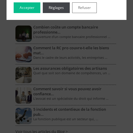
Accepter
Réglages
Refuser
Le Blog pour les Entreprises
Combien coûte un compte bancaire
professionne…
L’ouverture d’un compte bancaire professionnel …
Comment la RC pro couvre-t-elle les biens
mat…
Dans le cadre de leurs activités, les entreprises …
Les assurances obligatoires des artisans
Quel que soit son domaine de compétences, un …
Comment savoir si vous pouvez avoir
confiance…
L'avocat est un spécialiste du droit qui informe …
5 incidents et contentieux de la fonction
pub…
La fonction publique est un secteur qui, …
Voir tous les articles du Blog >