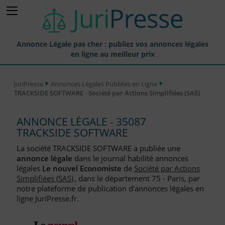
Annonce Légale pas cher : publiez vos annonces légales
en ligne au meilleur prix
Publier une Annonce légale
JuriPresse
Annonces Légales Publiées en Ligne
TRACKSIDE SOFTWARE - Société par Actions Simplifiées (SAS)
Annonces Légales Publiées
Tarif et Prix d'une Annonce Légale
ANNONCE LÉGALE - 35087
TRACKSIDE SOFTWARE
Journaux Habilités (JAL) Annonces Légales
La société TRACKSIDE SOFTWARE a publiée une
Départements pour la Publication d'Annonces Légales
annonce légale
dans le journal habilité annonces
légales
Le nouvel Economiste
de
Société par Actions
Liste des Greffes
Simplifiées (SAS)
, dans le département 75 - Paris, par
notre plateforme de publication d'annonces légales en
Liste des CCI
ligne JuriPresse.fr.
Le Blog pour les Entreprises