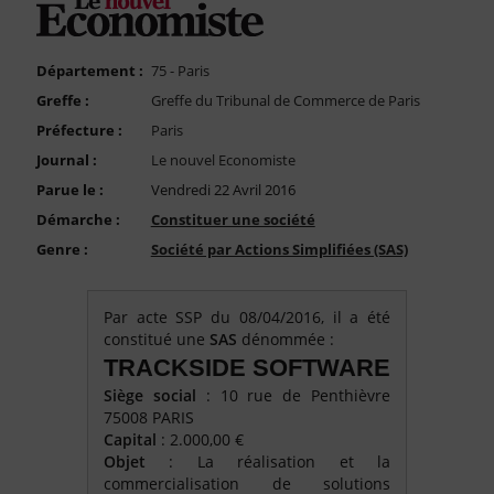
FAQ
Nous Contacter
Département :
75 - Paris
Compte PRO
Greffe :
Greffe du Tribunal de Commerce de Paris
Préfecture :
Paris
Journal :
Le nouvel Economiste
Parue le :
Vendredi 22 Avril 2016
Démarche :
Constituer une société
Genre :
Société par Actions Simplifiées (SAS)
Par acte SSP du 08/04/2016, il a été
constitué une
SAS
dénommée :
TRACKSIDE SOFTWARE
Siège social
: 10 rue de Penthièvre
75008 PARIS
Capital
: 2.000,00 €
Objet
: La réalisation et la
commercialisation de solutions