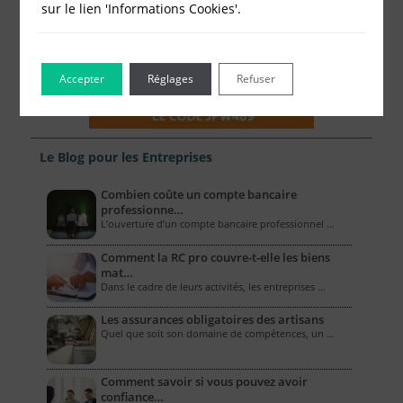
sur le lien 'Informations Cookies'.
Accepter
Réglages
Refuser
Le Blog pour les Entreprises
Combien coûte un compte bancaire
professionne…
L’ouverture d’un compte bancaire professionnel …
Comment la RC pro couvre-t-elle les biens
mat…
Dans le cadre de leurs activités, les entreprises …
Les assurances obligatoires des artisans
Quel que soit son domaine de compétences, un …
Comment savoir si vous pouvez avoir
confiance…