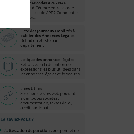
Liste des codes APE - NAF
Quelle différence entre le code
NAF et le code APE ? Comment le
trouver…
Liste des Journaux Habilités à
publier des Annonces Légales.
Définition et liste par
département
Lexique des annonces légales
Retrouvez ici la définition des
expressions les plus utilisées dans
les annonces légales et formalités.
Liens Utiles
Sélection de sites web pouvant
aider toutes sociétés :
documentation, textes de loi,
crédit participatif ...
Le saviez-vous ?
L'attestation de parution
vous permet de