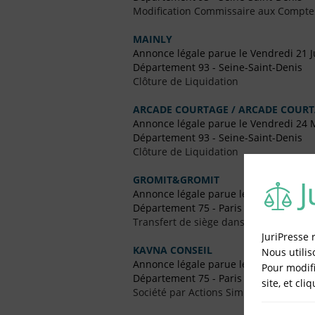
Modification Commissaire aux Compte
MAINLY
Annonce légale parue le Vendredi 21 Ju
Département 93 - Seine-Saint-Denis
Clôture de Liquidation
ARCADE COURTAGE / ARCADE COUR
Annonce légale parue le Vendredi 24 
Département 93 - Seine-Saint-Denis
Clôture de Liquidation
GROMIT&GROMIT
Annonce légale parue le Vendredi 12 J
Département 75 - Paris
Transfert de siège dans le Même Dép
JuriPresse 
KAVNA CONSEIL
Nous utilis
Annonce légale parue le Vendredi 10 A
Pour modifi
Département 75 - Paris
site, et cli
Société par Actions Simplifiées Uniper