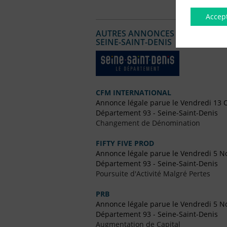
Accep
AUTRES ANNONCES LÉGALES PUBL
SEINE-SAINT-DENIS
CFM INTERNATIONAL
Annonce légale parue le Vendredi 13 
Département 93 - Seine-Saint-Denis
Changement de Dénomination
FIFTY FIVE PROD
Annonce légale parue le Vendredi 5 
Département 93 - Seine-Saint-Denis
Poursuite d'Activité Malgré Pertes
PRB
Annonce légale parue le Vendredi 5 
Département 93 - Seine-Saint-Denis
Augmentation de Capital