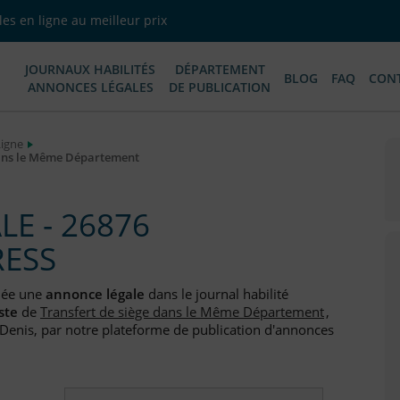
es en ligne au meilleur prix
JOURNAUX HABILITÉS
DÉPARTEMENT
BLOG
FAQ
CON
ANNONCES LÉGALES
DE PUBLICATION
Ligne
dans le Même Département
E - 26876
RESS
iée une
annonce légale
dans le journal habilité
ste
de
Transfert de siège dans le Même Département
,
-Denis, par notre plateforme de publication d'annonces