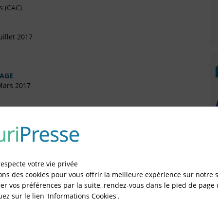
s (CAC)
illet 2017
TAGE
Mars 2017
uin 2015
artement
respecte votre vie privée
ons des cookies pour vous offrir la meilleure expérience sur notre s
vril 2015
er vos préférences par la suite, rendez-vous dans le pied de page 
quez sur le lien 'Informations Cookies'.
sonnelle (SASU)