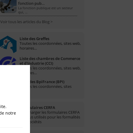
fonction pub…
La fonction publique est un secteur
qui, …
Voir tous les articles du Blog >
Liste des Greffes
Toutes les coordonnées, sites web,
horaires...
Liste des chambres de Commerce
et d'Industrie (CCI)
Toutes les coordonnées, sites web,
horaires...
Liste des BpiFrance (BPI)
Toutes les coordonnées, sites
web...
ite.
Formulaires CERFA
Télécharger les formulaires CERFA
de notre
les plus utilisés pour les formalités
des sociétés