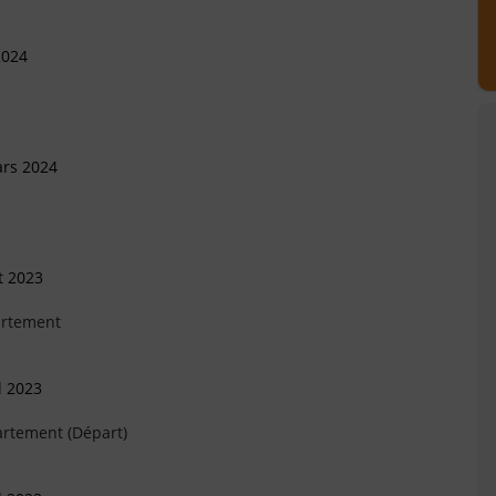
2024
ars 2024
t 2023
artement
l 2023
artement (Départ)