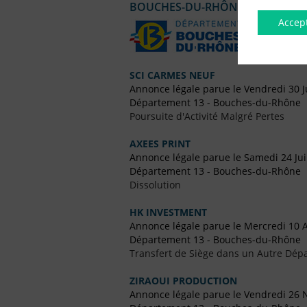
BOUCHES-DU-RHÔNE
Accep
SCI CARMES NEUF
Annonce légale parue le Vendredi 30 J
Département 13 - Bouches-du-Rhône
Poursuite d'Activité Malgré Pertes
AXEES PRINT
Annonce légale parue le Samedi 24 Ju
Département 13 - Bouches-du-Rhône
Dissolution
HK INVESTMENT
Annonce légale parue le Mercredi 10 
Département 13 - Bouches-du-Rhône
Transfert de Siège dans un Autre Dép
ZIRAOUI PRODUCTION
Annonce légale parue le Vendredi 26