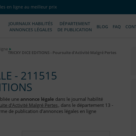
es en ligne au meilleur prix
JOURNAUX HABILITÉS
DÉPARTEMENT
BLOG
FAQ
CON
ANNONCES LÉGALES
DE PUBLICATION
Ligne
TRICKY DICE EDITIONS - Poursuite d'Activité Malgré Pertes
E - 211515
ITIONS
ubliée une
annonce légale
dans le journal habilité
ite d'Activité Malgré Pertes
, dans le département 13 -
me de publication d'annonces légales en ligne