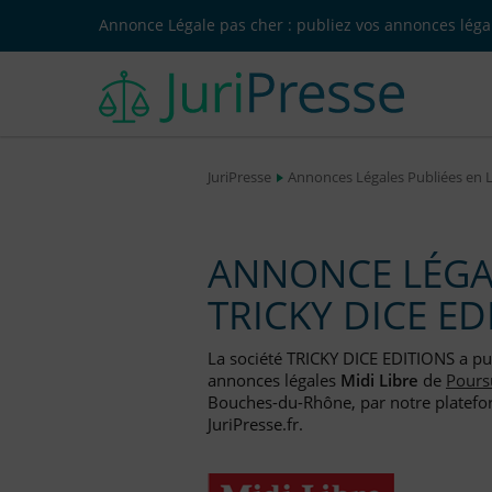
Annonce Légale pas cher : publiez vos annonces légal
JuriPresse
Annonces Légales Publiées en 
ANNONCE LÉGAL
TRICKY DICE ED
La société TRICKY DICE EDITIONS a p
annonces légales
Midi Libre
de
Poursu
Bouches-du-Rhône, par notre platefor
JuriPresse.fr.