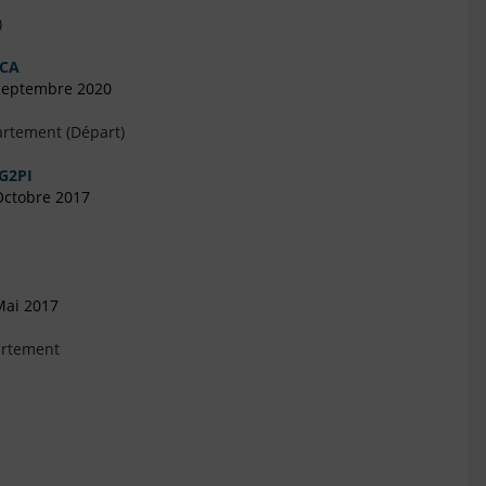
)
UCA
 Septembre 2020
artement (Départ)
G2PI
Octobre 2017
Mai 2017
artement