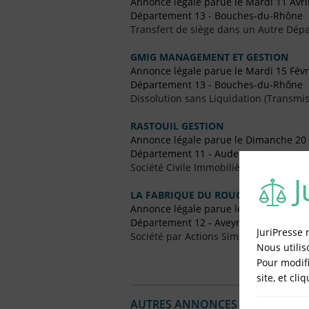
Annonce légale parue le Mardi 11 Avri
Département 13 - Bouches-du-Rhône
Transfert de siège dans un Autre Dépa
GMIG MANAGEMENT ET GESTION
Annonce légale parue le Mardi 15 Févr
Département 13 - Bouches-du-Rhône
Dissolution sans Liquidation (Transmis
RASTOUIL GESTION
Annonce légale parue le Dimanche 20
Département 11 - Aude
Société Civile Immobilière (SCI)
LA FABRIQUE DU ROUGIER
Annonce légale parue le Dimanche 30 
Département 12 - Aveyron
JuriPresse 
Société par Actions Simplifiées (SAS)
Nous utilis
Pour modifi
site, et cli
AUTRES ANNONCES LÉGALES PUBL