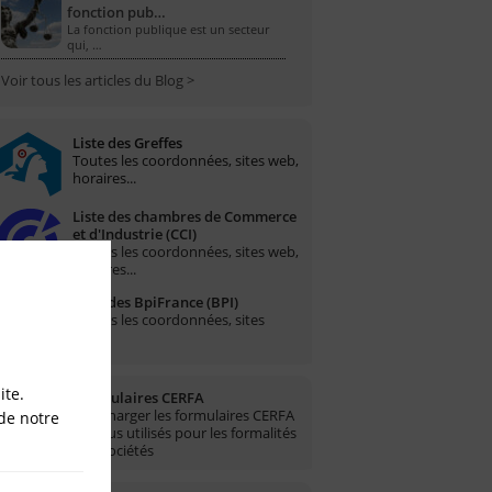
fonction pub…
La fonction publique est un secteur
qui, …
Voir tous les articles du Blog >
Liste des Greffes
Toutes les coordonnées, sites web,
horaires...
Liste des chambres de Commerce
et d'Industrie (CCI)
Toutes les coordonnées, sites web,
horaires...
Liste des BpiFrance (BPI)
Toutes les coordonnées, sites
web...
ite.
Formulaires CERFA
Télécharger les formulaires CERFA
de notre
les plus utilisés pour les formalités
des sociétés