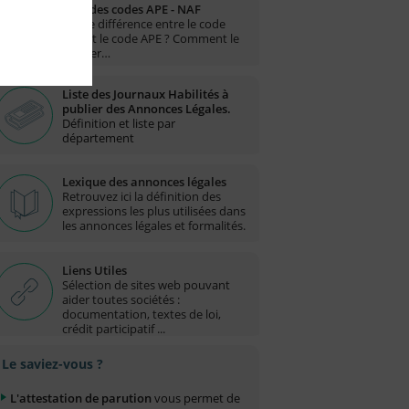
Liste des codes APE - NAF
Quelle différence entre le code
NAF et le code APE ? Comment le
trouver…
Liste des Journaux Habilités à
publier des Annonces Légales.
Définition et liste par
département
Lexique des annonces légales
Retrouvez ici la définition des
expressions les plus utilisées dans
les annonces légales et formalités.
Liens Utiles
Sélection de sites web pouvant
aider toutes sociétés :
documentation, textes de loi,
crédit participatif ...
Le saviez-vous ?
L'attestation de parution
vous permet de