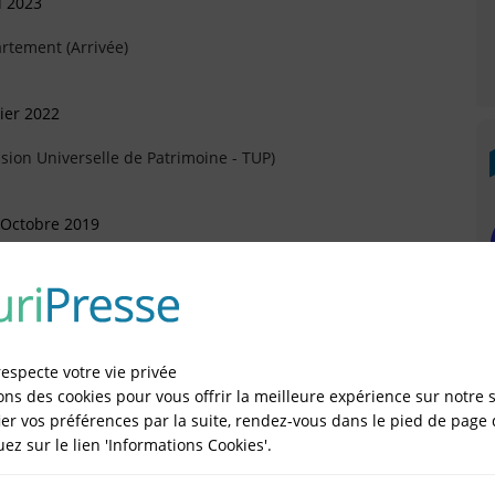
l 2023
rtement (Arrivée)
ier 2022
sion Universelle de Patrimoine - TUP)
 Octobre 2019
Juin 2019
respecte votre vie privée
ons des cookies pour vous offrir la meilleure expérience sur notre s
er vos préférences par la suite, rendez-vous dans le pied de page 
quez sur le lien 'Informations Cookies'.
IÉES EN LIGNE DANS LE DÉPARTEMENT DU 13 -