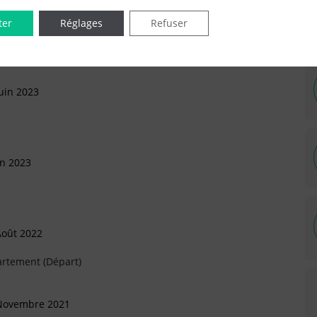
ter
Réglages
Refuser
uin 2023
in 2023
Août 2022
artement (Départ)
 Novembre 2021