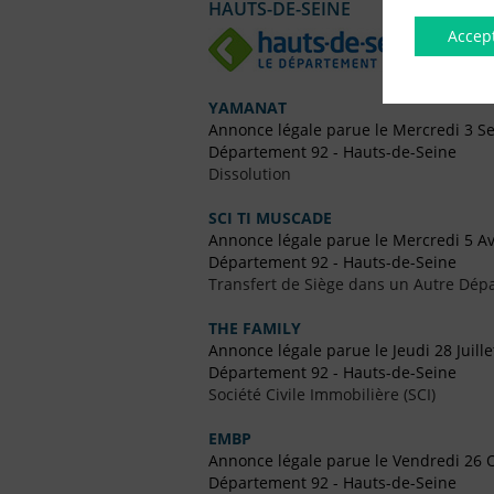
HAUTS-DE-SEINE
Accep
YAMANAT
Annonce légale parue le Mercredi 3 
Département 92 - Hauts-de-Seine
Dissolution
SCI TI MUSCADE
Annonce légale parue le Mercredi 5 Av
Département 92 - Hauts-de-Seine
Transfert de Siège dans un Autre Dép
THE FAMILY
Annonce légale parue le Jeudi 28 Juill
Département 92 - Hauts-de-Seine
Société Civile Immobilière (SCI)
EMBP
Annonce légale parue le Vendredi 26 
Département 92 - Hauts-de-Seine