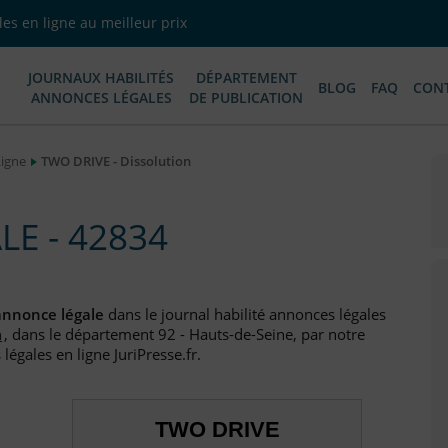
es en ligne au meilleur prix
JOURNAUX HABILITÉS
DÉPARTEMENT
BLOG
FAQ
CON
ANNONCES LÉGALES
DE PUBLICATION
Ligne
TWO DRIVE - Dissolution
E - 42834
annonce légale
dans le journal habilité annonces légales
n
, dans le département 92 - Hauts-de-Seine, par notre
égales en ligne JuriPresse.fr.
TWO DRIVE