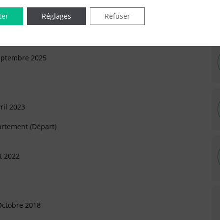
ter
Réglages
Refuser
Septembre 2025
ril 2023
artement (Départ)
et 2022
Octobre 2018