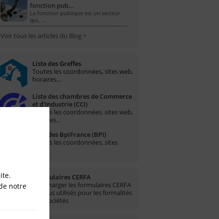
fonction pub…
La fonction publique est un secteur
qui, …
Voir tous les articles du Blog >
Liste des Greffes
Toutes les coordonnées, sites web,
horaires...
Liste des chambres de Commerce
et d'Industrie (CCI)
Toutes les coordonnées, sites web,
horaires...
Liste des BpiFrance (BPI)
Toutes les coordonnées, sites
web...
ite.
Formulaires CERFA
Télécharger les formulaires CERFA
de notre
les plus utilisés pour les formalités
des sociétés