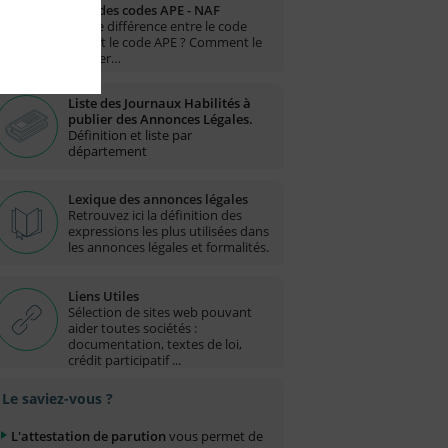
Liste des codes APE - NAF
Quelle différence entre le code
NAF et le code APE ? Comment le
trouver…
Liste des Journaux Habilités à
publier des Annonces Légales.
Définition et liste par
département
Lexique des annonces légales
Retrouvez ici la définition des
expressions les plus utilisées dans
les annonces légales et formalités.
Liens Utiles
Sélection de sites web pouvant
aider toutes sociétés :
documentation, textes de loi,
crédit participatif ...
Le saviez-vous ?
L'attestation de parution
vous permet de