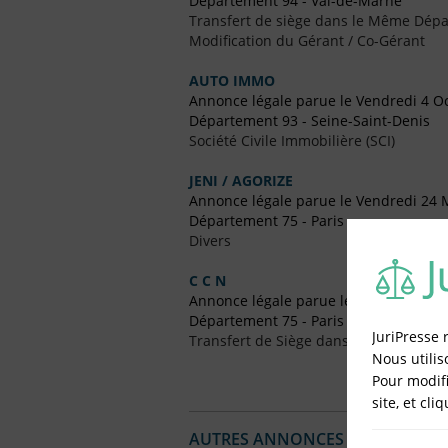
Département 94 - Val-de-Marne
Transfert de siège dans le Même Dép
Modification du Gérant / Co-Gérant
AUTO IMMO
Annonce légale parue le Vendredi 4 O
Département 93 - Seine-Saint-Denis
Société Civile Immobilière (SCI)
JENI / AGORIZE
Annonce légale parue le Vendredi 24 
Département 75 - Paris
Divers
C C N
Annonce légale parue le Vendredi 24 
Département 75 - Paris
JuriPresse 
Transfert de Siège dans un Autre Dép
Nous utilis
Pour modifi
site, et cli
AUTRES ANNONCES LÉGALES PUBL