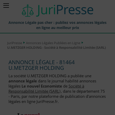
Annonce Légale pas cher : publiez vos annonces légales
en ligne au meilleur prix
Publier une Annonce légale
JuriPresse
Annonces Légales Publiées en Ligne
U.METZGER HOLDING - Société à Responsabilité Limitée (SARL)
Annonces Légales Publiées
Tarif et Prix d'une Annonce Légale
ANNONCE LÉGALE - 81464
U.METZGER HOLDING
Journaux Habilités (JAL) Annonces Légales
La société U.METZGER HOLDING a publiée une
Départements pour la Publication d'Annonces Légales
annonce légale
dans le journal habilité annonces
légales
Le nouvel Economiste
de
Société à
Liste des Greffes
Responsabilité Limitée (SARL)
, dans le département 75
- Paris, par notre plateforme de publication d'annonces
Liste des CCI
légales en ligne JuriPresse.fr.
Le Blog pour les Entreprises