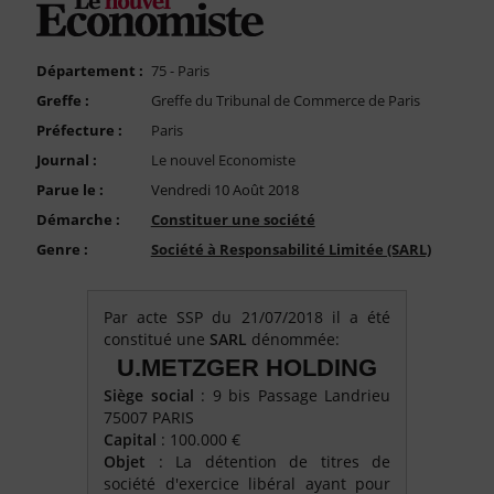
FAQ
Nous Contacter
Département :
75 - Paris
Compte PRO
Greffe :
Greffe du Tribunal de Commerce de Paris
Préfecture :
Paris
Journal :
Le nouvel Economiste
Parue le :
Vendredi 10 Août 2018
Démarche :
Constituer une société
Genre :
Société à Responsabilité Limitée (SARL)
Par acte SSP du 21/07/2018 il a été
constitué une
SARL
dénommée:
U.METZGER HOLDING
Siège social
: 9 bis Passage Landrieu
75007 PARIS
Capital
: 100.000 €
Objet
: La détention de titres de
société d'exercice libéral ayant pour