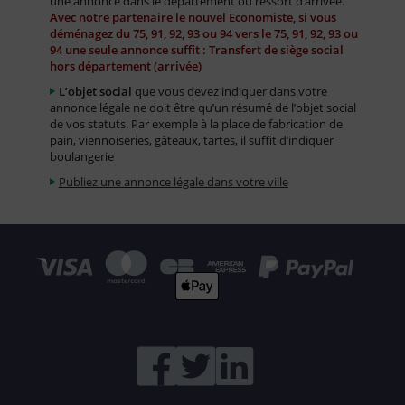
une annonce dans le département ou ressort d’arrivée.
Avec notre partenaire le nouvel Economiste, si vous
déménagez du 75, 91, 92, 93 ou 94 vers le 75, 91, 92, 93 ou
94 une seule annonce suffit : Transfert de siège social
hors département (arrivée)
L’objet social
que vous devez indiquer dans votre
annonce légale ne doit être qu’un résumé de l’objet social
de vos statuts. Par exemple à la place de fabrication de
pain, viennoiseries, gâteaux, tartes, il suffit d’indiquer
boulangerie
Publiez une annonce légale dans votre ville