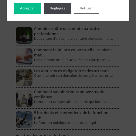
Accepter
Réglages
Refuser
Le Blog pour les Entreprises
Combien coûte un compte bancaire
professionne…
L’ouverture d’un compte bancaire professionnel …
Comment la RC pro couvre-t-elle les biens
mat…
Dans le cadre de leurs activités, les entreprises …
Les assurances obligatoires des artisans
Quel que soit son domaine de compétences, un …
Comment savoir si vous pouvez avoir
confiance…
L'avocat est un spécialiste du droit qui informe …
5 incidents et contentieux de la fonction
pub…
La fonction publique est un secteur qui, …
Voir tous les articles du Blog >