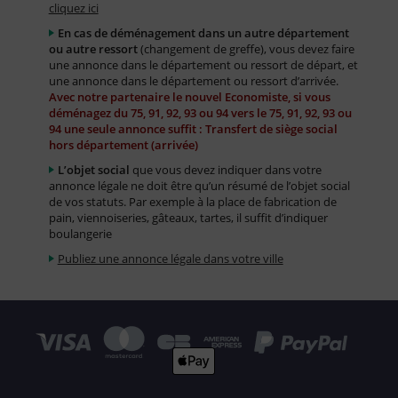
cliquez ici
En cas de déménagement dans un autre département
ou autre ressort
(changement de greffe), vous devez faire
une annonce dans le département ou ressort de départ, et
une annonce dans le département ou ressort d’arrivée.
Avec notre partenaire le nouvel Economiste, si vous
déménagez du 75, 91, 92, 93 ou 94 vers le 75, 91, 92, 93 ou
94 une seule annonce suffit : Transfert de siège social
hors département (arrivée)
L’objet social
que vous devez indiquer dans votre
annonce légale ne doit être qu’un résumé de l’objet social
de vos statuts. Par exemple à la place de fabrication de
pain, viennoiseries, gâteaux, tartes, il suffit d’indiquer
boulangerie
Publiez une annonce légale dans votre ville