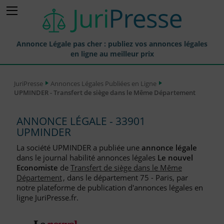
Annonce Légale pas cher : publiez vos annonces légales
en ligne au meilleur prix
Publier une Annonce légale
JuriPresse
Annonces Légales Publiées en Ligne
UPMINDER - Transfert de siège dans le Même Département
Annonces Légales Publiées
Tarif et Prix d'une Annonce Légale
ANNONCE LÉGALE - 33901
UPMINDER
Journaux Habilités (JAL) Annonces Légales
La société UPMINDER a publiée une
annonce légale
Départements pour la Publication d'Annonces Légales
dans le journal habilité annonces légales
Le nouvel
Economiste
de
Transfert de siège dans le Même
Liste des Greffes
Département
, dans le département 75 - Paris, par
notre plateforme de publication d'annonces légales en
Liste des CCI
ligne JuriPresse.fr.
Le Blog pour les Entreprises