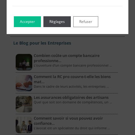
Accepter
Réglages
Refuser
Le Blog pour les Entreprises
Combien coûte un compte bancaire
professionne…
L’ouverture d’un compte bancaire professionnel …
Comment la RC pro couvre-t-elle les biens
mat…
Dans le cadre de leurs activités, les entreprises …
Les assurances obligatoires des artisans
Quel que soit son domaine de compétences, un …
Comment savoir si vous pouvez avoir
confiance…
L'avocat est un spécialiste du droit qui informe …