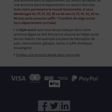
une annonce dans le département ou ressort de départ, et
une annonce dans le département ou ressort d’arrivée.
Avec notre partenaire le nouvel Economiste, si vous
déménagez du 75, 91, 92, 93 ou 94 vers le 75, 91, 92, 93 ou
94 une seule annonce suffit : Transfert de siège social
hors département (arrivée)
L’objet social
que vous devez indiquer dans votre
annonce légale ne doit être qu’un résumé de l’objet social
de vos statuts. Par exemple à la place de fabrication de
pain, viennoiseries, gâteaux, tartes, il suffit d’indiquer
boulangerie
Publiez une annonce légale dans votre ville