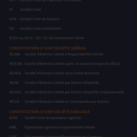
SC
- Société Civile
SCM
- Société Civile de Moyens
SCI
- Société Civile Immobilière
SCICV ou SCCV - SCI / SC de Construction Vente
CONSTITUTION D'UNE SOCIÉTÉ LIBÉRAL
SELARL
Société d'Exercice Libéral à Responsabilité Limitée
SELEURL
Société d'Exercice Libéral ayant un associé Unique (ou SELU)
SELAFA
Société d'Exercice Libéral sous Forme Anonyme
SELAS
Société d'Exercice Libéral par Actions Simplifiée
SELASU
Société d'Exercice Libéral par Actions Simplifiée Unipersonnelle
SELCA
Société d'Exercice Libéral en Commandite par Actions
CONSTITUTION D'UNE SOCIÉTÉ AGRICOLE
SCEA
Société civile d'exploitation agricole
EARL
Exploitation agricole à responsabilité limitée
GAEC
Groupement Agricole d'Exploitation en Commun