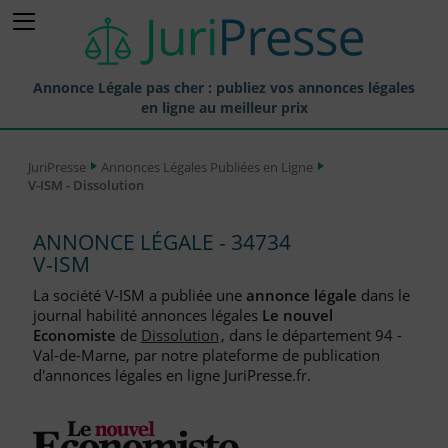
Annonce Légale pas cher : publiez vos annonces légales
en ligne au meilleur prix
Publier une Annonce légale
JuriPresse
Annonces Légales Publiées en Ligne
V-ISM - Dissolution
Annonces Légales Publiées
Tarif et Prix d'une Annonce Légale
ANNONCE LÉGALE - 34734
V-ISM
Journaux Habilités (JAL) Annonces Légales
La société V-ISM a publiée une
annonce légale
dans le
Départements pour la Publication d'Annonces Légales
journal habilité annonces légales
Le nouvel
Economiste
de
Dissolution
, dans le département 94 -
Liste des Greffes
Val-de-Marne, par notre plateforme de publication
d'annonces légales en ligne JuriPresse.fr.
Liste des CCI
Le Blog pour les Entreprises