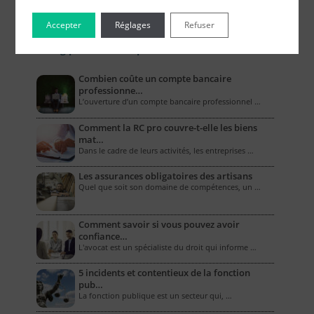
Accepter
Réglages
Refuser
Le Blog pour les Entreprises
Combien coûte un compte bancaire
professionne…
L’ouverture d’un compte bancaire professionnel …
Comment la RC pro couvre-t-elle les biens
mat…
Dans le cadre de leurs activités, les entreprises …
Les assurances obligatoires des artisans
Quel que soit son domaine de compétences, un …
Comment savoir si vous pouvez avoir
confiance…
L'avocat est un spécialiste du droit qui informe …
5 incidents et contentieux de la fonction
pub…
La fonction publique est un secteur qui, …