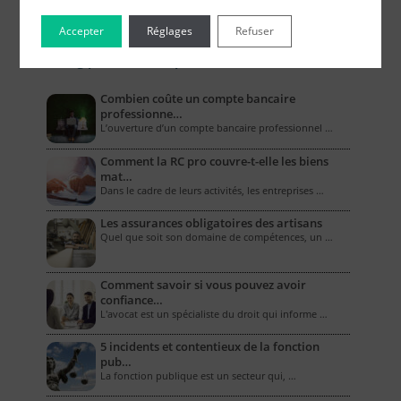
Accepter
Réglages
Refuser
Le Blog pour les Entreprises
Combien coûte un compte bancaire
professionne…
L’ouverture d’un compte bancaire professionnel …
Comment la RC pro couvre-t-elle les biens
mat…
Dans le cadre de leurs activités, les entreprises …
Les assurances obligatoires des artisans
Quel que soit son domaine de compétences, un …
Comment savoir si vous pouvez avoir
confiance…
L'avocat est un spécialiste du droit qui informe …
5 incidents et contentieux de la fonction
pub…
La fonction publique est un secteur qui, …