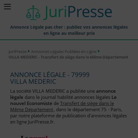
Annonce Légale pas cher : publiez vos annonces légales
en ligne au meilleur prix
Publier une Annonce légale
JuriPresse
Annonces Légales Publiées en Ligne
VILLA MEDERIC - Transfert de siège dans le Même Département
Annonces Légales Publiées
Tarif et Prix d'une Annonce Légale
ANNONCE LÉGALE - 79999
VILLA MEDERIC
Journaux Habilités (JAL) Annonces Légales
La société VILLA MEDERIC a publiée une
annonce
Départements pour la Publication d'Annonces Légales
légale
dans le journal habilité annonces légales
Le
nouvel Economiste
de
Transfert de siège dans le
Liste des Greffes
Même Département
, dans le département 75 - Paris,
par notre plateforme de publication d'annonces légales
Liste des CCI
en ligne JuriPresse.fr.
Le Blog pour les Entreprises