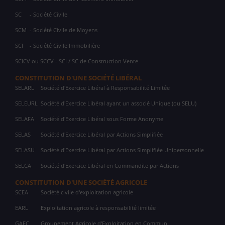
SC
- Société Civile
SCM
- Société Civile de Moyens
SCI
- Société Civile Immobilière
SCICV ou SCCV - SCI / SC de Construction Vente
CONSTITUTION D'UNE SOCIÉTÉ LIBÉRAL
SELARL
Société d'Exercice Libéral à Responsabilité Limitée
SELEURL
Société d'Exercice Libéral ayant un associé Unique (ou SELU)
SELAFA
Société d'Exercice Libéral sous Forme Anonyme
SELAS
Société d'Exercice Libéral par Actions Simplifiée
SELASU
Société d'Exercice Libéral par Actions Simplifiée Unipersonnelle
SELCA
Société d'Exercice Libéral en Commandite par Actions
CONSTITUTION D'UNE SOCIÉTÉ AGRICOLE
SCEA
Société civile d'exploitation agricole
EARL
Exploitation agricole à responsabilité limitée
GAEC
Groupement Agricole d'Exploitation en Commun