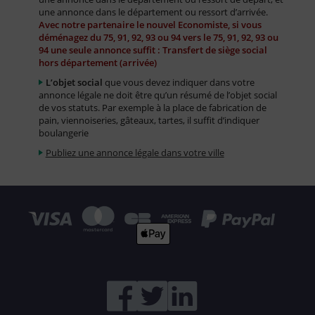
une annonce dans le département ou ressort d’arrivée.
Avec notre partenaire le nouvel Economiste, si vous
déménagez du 75, 91, 92, 93 ou 94 vers le 75, 91, 92, 93 ou
94 une seule annonce suffit : Transfert de siège social
hors département (arrivée)
L’objet social
que vous devez indiquer dans votre
annonce légale ne doit être qu’un résumé de l’objet social
de vos statuts. Par exemple à la place de fabrication de
pain, viennoiseries, gâteaux, tartes, il suffit d’indiquer
boulangerie
Publiez une annonce légale dans votre ville