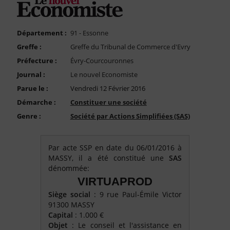
FAQ
Nous Contacter
Département :
91 - Essonne
Compte PRO
Greffe :
Greffe du Tribunal de Commerce d'Evry
Préfecture :
Évry-Courcouronnes
Journal :
Le nouvel Economiste
Parue le :
Vendredi 12 Février 2016
Démarche :
Constituer une société
Genre :
Société par Actions Simplifiées (SAS)
Par acte SSP en date du 06/01/2016 à
MASSY, il a été constitué une
SAS
dénommée:
VIRTUAPROD
Siège social
: 9 rue Paul-Émile Victor
91300 MASSY
Capital
: 1.000 €
Objet
: Le conseil et l'assistance en