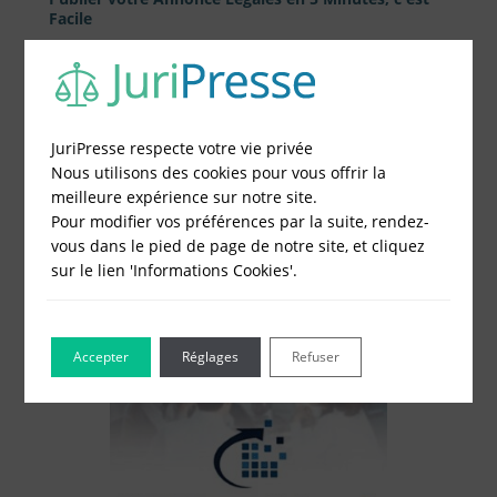
Facile
1 - Remplissez le formulaire
2 - Obtenez immédiatement le prix
3 - Réglez et recevez par mail votre attestation
JuriPresse respecte votre vie privée
Nous utilisons des cookies pour vous offrir la
Choisissez votre formulaire :
meilleure expérience sur notre site.
Constitution de société
Pour modifier vos préférences par la suite, rendez-
Modification de société
vous dans le pied de page de notre site, et cliquez
Fonds de Commerce
sur le lien 'Informations Cookies'.
Cessation d'activité
Accepter
Réglages
Refuser