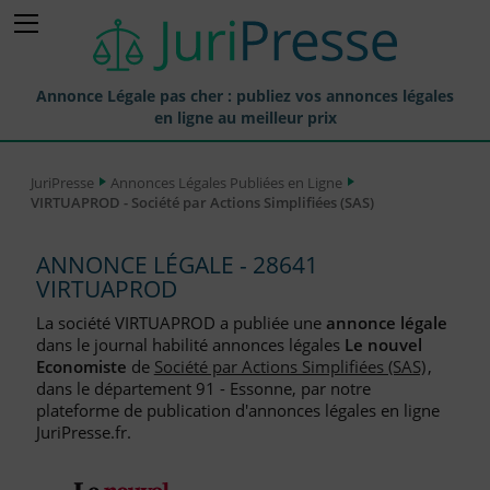
Annonce Légale pas cher : publiez vos annonces légales
en ligne au meilleur prix
Publier une Annonce légale
JuriPresse
Annonces Légales Publiées en Ligne
VIRTUAPROD - Société par Actions Simplifiées (SAS)
Annonces Légales Publiées
Tarif et Prix d'une Annonce Légale
ANNONCE LÉGALE - 28641
VIRTUAPROD
Journaux Habilités (JAL) Annonces Légales
La société VIRTUAPROD a publiée une
annonce légale
Départements pour la Publication d'Annonces Légales
dans le journal habilité annonces légales
Le nouvel
Economiste
de
Société par Actions Simplifiées (SAS)
,
Liste des Greffes
dans le département 91 - Essonne, par notre
plateforme de publication d'annonces légales en ligne
Liste des CCI
JuriPresse.fr.
Le Blog pour les Entreprises