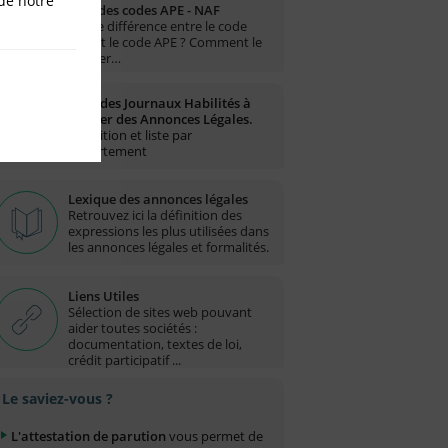
de notre
Liste des codes APE - NAF
Quelle différence entre le code
NAF et le code APE ? Comment le
trouver…
Liste des Journaux Habilités à
publier des Annonces Légales.
Définition et liste par
département
Lexique des annonces légales
Retrouvez ici la définition des
expressions les plus utilisées dans
les annonces légales et formalités.
Liens Utiles
Sélection de sites web pouvant
aider toutes sociétés :
documentation, textes de loi,
crédit participatif ...
Le saviez-vous ?
L'attestation de parution
vous permet de