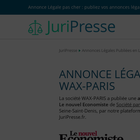
Annonce Légale pas cher : publiez vos annonces légal
JuriPresse
Annonces Légales Publiées en 
ANNONCE LÉGAL
WAX-PARIS
La société WAX-PARIS a publiée une
a
Le nouvel Economiste
de
Société par
Seine-Saint-Denis, par notre platefor
JuriPresse.fr.