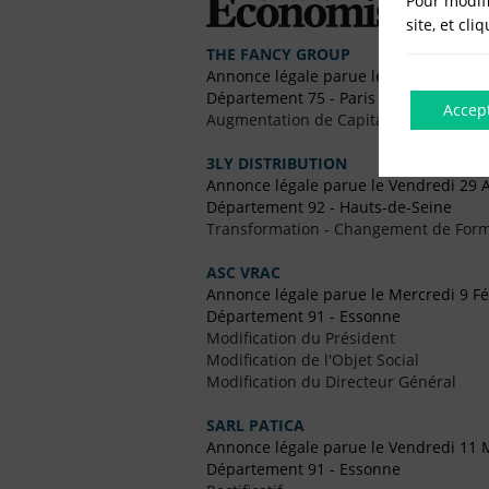
Pour modifi
site, et cli
THE FANCY GROUP
Annonce légale parue le Vendredi 5 M
Département 75 - Paris
Accep
Augmentation de Capital
3LY DISTRIBUTION
Annonce légale parue le Vendredi 29 A
Département 92 - Hauts-de-Seine
Transformation - Changement de Form
ASC VRAC
Annonce légale parue le Mercredi 9 Fé
Département 91 - Essonne
Modification du Président
Modification de l'Objet Social
Modification du Directeur Général
SARL PATICA
Annonce légale parue le Vendredi 11 
Département 91 - Essonne