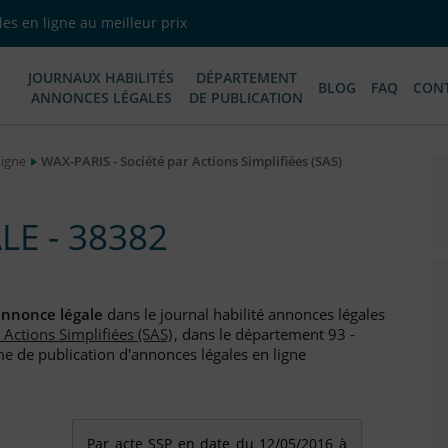
es en ligne au meilleur prix
JOURNAUX HABILITÉS
DÉPARTEMENT
BLOG
FAQ
CON
ANNONCES LÉGALES
DE PUBLICATION
Ligne
WAX-PARIS - Société par Actions Simplifiées (SAS)
E - 38382
nnonce légale
dans le journal habilité annonces légales
 Actions Simplifiées (SAS)
, dans le département 93 -
me de publication d'annonces légales en ligne
Par acte SSP en date du 12/05/2016 à