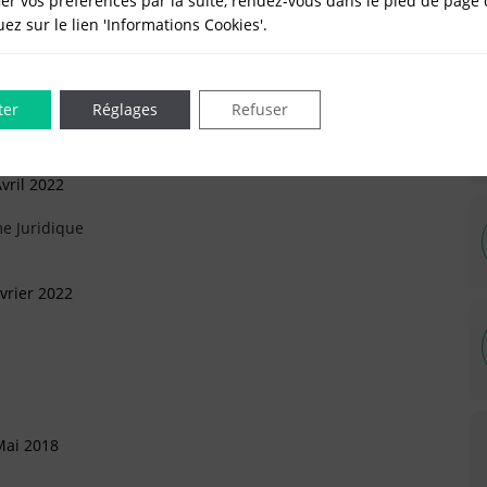
er vos préférences par la suite, rendez-vous dans le pied de page 
quez sur le lien 'Informations Cookies'.
ai 2023
ter
Réglages
Refuser
vril 2022
e Juridique
vrier 2022
Mai 2018