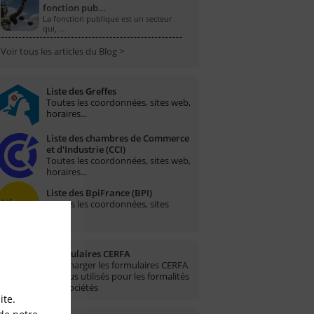
fonction pub…
La fonction publique est un secteur
qui, …
Voir tous les articles du Blog >
Liste des Greffes
Toutes les coordonnées, sites web,
horaires...
Liste des chambres de Commerce
et d'Industrie (CCI)
Toutes les coordonnées, sites web,
horaires...
Liste des BpiFrance (BPI)
Toutes les coordonnées, sites
web...
Formulaires CERFA
Télécharger les formulaires CERFA
les plus utilisés pour les formalités
des sociétés
ite.