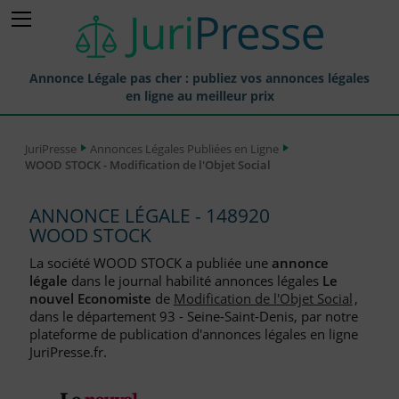
Annonce Légale pas cher : publiez vos annonces légales
en ligne au meilleur prix
Publier une Annonce légale
JuriPresse
Annonces Légales Publiées en Ligne
WOOD STOCK - Modification de l'Objet Social
Annonces Légales Publiées
Tarif et Prix d'une Annonce Légale
ANNONCE LÉGALE - 148920
WOOD STOCK
Journaux Habilités (JAL) Annonces Légales
La société WOOD STOCK a publiée une
annonce
Départements pour la Publication d'Annonces Légales
légale
dans le journal habilité annonces légales
Le
nouvel Economiste
de
Modification de l'Objet Social
,
Liste des Greffes
dans le département 93 - Seine-Saint-Denis, par notre
plateforme de publication d'annonces légales en ligne
Liste des CCI
JuriPresse.fr.
Le Blog pour les Entreprises