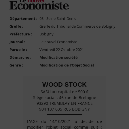
FAQ
Nous Contacter
Département :
93 - Seine-Saint-Denis
Compte PRO
Greffe :
Greffe du Tribunal de Commerce de Bobigny
Préfecture :
Bobigny
Journal :
Le nouvel Economiste
Parue le :
Vendredi 22 Octobre 2021
Démarche :
Modification société
Genre :
Modification de l'Objet Social
WOOD STOCK
SASU au capital de 500 €
Siège social : 46 rue de Bretagne
93290 TREMBLAY EN FRANCE
904 137 635 RCS BOBIGNY
L'AGE du 14/10/2021 a décidé de
modifier l'objet social comme suit :