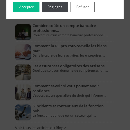
Accepter
Réglages
Refuser
Le Blog pour les Entreprises
Combien coûte un compte bancaire
professionne…
L’ouverture d’un compte bancaire professionnel …
Comment la RC pro couvre-t-elle les biens
mat…
Dans le cadre de leurs activités, les entreprises …
Les assurances obligatoires des artisans
Quel que soit son domaine de compétences, un …
Comment savoir si vous pouvez avoir
confiance…
L'avocat est un spécialiste du droit qui informe …
5 incidents et contentieux de la fonction
pub…
La fonction publique est un secteur qui, …
Voir tous les articles du Blog >