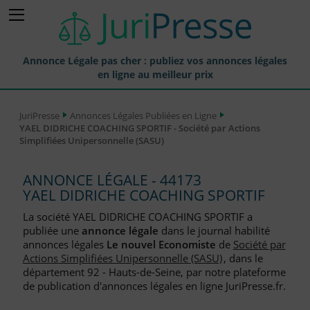
Annonce Légale pas cher : publiez vos annonces légales
en ligne au meilleur prix
Publier une Annonce légale
JuriPresse
Annonces Légales Publiées en Ligne
YAEL DIDRICHE COACHING SPORTIF - Société par Actions
Annonces Légales Publiées
Simplifiées Unipersonnelle (SASU)
Tarif et Prix d'une Annonce Légale
ANNONCE LÉGALE - 44173
Journaux Habilités (JAL) Annonces Légales
YAEL DIDRICHE COACHING SPORTIF
Départements pour la Publication d'Annonces Légales
La société YAEL DIDRICHE COACHING SPORTIF a
publiée une
annonce légale
dans le journal habilité
Liste des Greffes
annonces légales
Le nouvel Economiste
de
Société par
Actions Simplifiées Unipersonnelle (SASU)
, dans le
Liste des CCI
département 92 - Hauts-de-Seine, par notre plateforme
de publication d'annonces légales en ligne JuriPresse.fr.
Le Blog pour les Entreprises