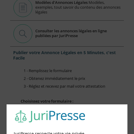
Modèles d'Annonces Légales
Modèles,
exemples, tout savoir du contenu des annonces
légales
Consulter les annonces légales en ligne
publiées par JuriPresse
Publier votre Annonce Légales en 5 Minutes, c'est
Facile
1 - Remplissez le formulaire
2 - Obtenez immédiatement le prix
3 - Réglez et recevez par mail votre attestation
Choisissez votre formulaire :
Constitution de société
Modification de société
Fonds de Commerce
Cessation d'activité
JuriPresse respecte votre vie privée