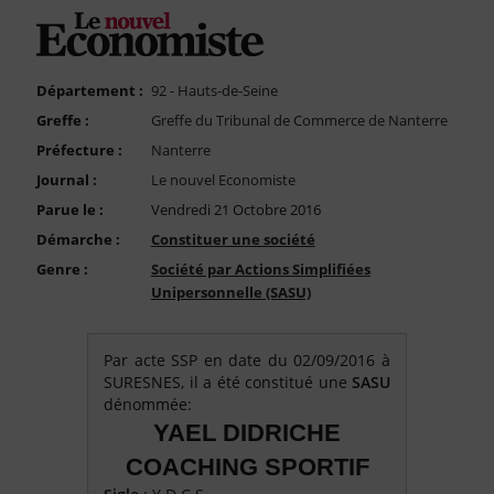
FAQ
Nous Contacter
Compte PRO
Département :
92 - Hauts-de-Seine
Greffe :
Greffe du Tribunal de Commerce de Nanterre
Préfecture :
Nanterre
Journal :
Le nouvel Economiste
Parue le :
Vendredi 21 Octobre 2016
Démarche :
Constituer une société
Genre :
Société par Actions Simplifiées
Unipersonnelle (SASU)
Par acte SSP en date du 02/09/2016 à
SURESNES, il a été constitué une
SASU
dénommée:
YAEL DIDRICHE
COACHING SPORTIF