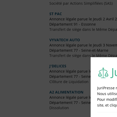
Société par Actions Simplifiées (SAS)
ST PAC
Annonce légale parue le Jeudi 2 Avril 
Département 91 - Essonne
Transfert de siège dans le Même Dép
VYVATECH AUTO
Annonce légale parue le Jeudi 3 Nove
Département 77 - Seine-et-Marne
Transfert de siège dans le Même Dép
J'DELICES
Annonce légale parue le Jeudi 31 Janv
Département 77 - Seine-et-Marne
Clôture de Liquidation
JuriPresse 
A2 ALIMENTATION
Nous utilis
Annonce légale parue le Jeudi 29 No
Pour modifi
Département 77 - Seine-et-Marne
site, et cli
Dissolution