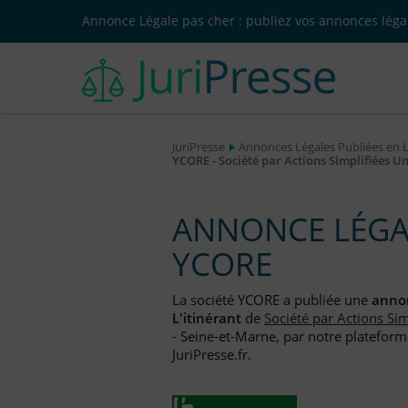
Annonce Légale pas cher : publiez vos annonces légal
JuriPresse
Annonces Légales Publiées en 
YCORE - Société par Actions Simplifiées U
ANNONCE LÉGAL
YCORE
La société YCORE a publiée une
annon
L'itinérant
de
Société par Actions Si
- Seine-et-Marne, par notre plateform
JuriPresse.fr.