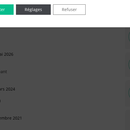
ter
Réglages
Refuser
IÉES EN LIGNE DANS LE DÉPARTEMENT DU 77 -
ai 2026
eant
ars 2024
)
tembre 2021