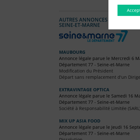
Accep
AUTRES ANNONCES LÉGALES PUBL
SEINE-ET-MARNE
MAUBOURG
Annonce légale parue le Mercredi 6 M
Département 77 - Seine-et-Marne
Modification du Président
Départ sans remplacement d'un Dirig
EXTRAVINTAGE OPTICA
Annonce légale parue le Samedi 16 M
Département 77 - Seine-et-Marne
Société à Responsabilité Limitée (SARL
MIX UP ASIA FOOD
Annonce légale parue le Jeudi 16 Sep
Département 77 - Seine-et-Marne
Dissolution