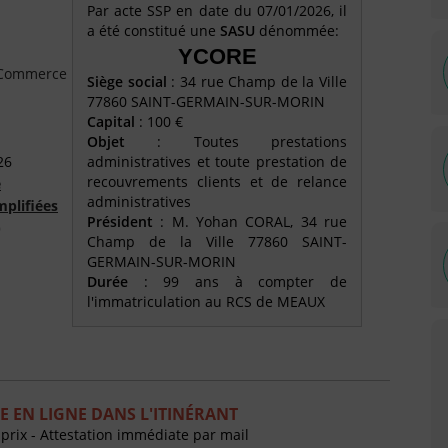
Par acte SSP en date du 07/01/2026, il
a été constitué une
SASU
dénommée:
YCORE
e Commerce
Siège social
: 34 rue Champ de la Ville
77860 SAINT-GERMAIN-SUR-MORIN
Capital
: 100 €
Objet
: Toutes prestations
26
administratives et toute prestation de
recouvrements clients et de relance
é
administratives
mplifiées
Président
: M. Yohan CORAL, 34 rue
)
Champ de la Ville 77860 SAINT-
GERMAIN-SUR-MORIN
Durée
: 99 ans à compter de
l'immatriculation au RCS de MEAUX
 EN LIGNE DANS L'ITINÉRANT
 prix - Attestation immédiate par mail