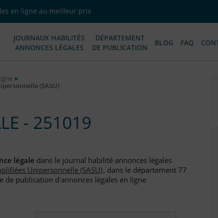
es en ligne au meilleur prix
JOURNAUX HABILITÉS
DÉPARTEMENT
BLOG
FAQ
CON
ANNONCES LÉGALES
DE PUBLICATION
Ligne
nipersonnelle (SASU)
E - 251019
ce légale
dans le journal habilité annonces légales
mplifiées Unipersonnelle (SASU)
, dans le département 77
e de publication d'annonces légales en ligne