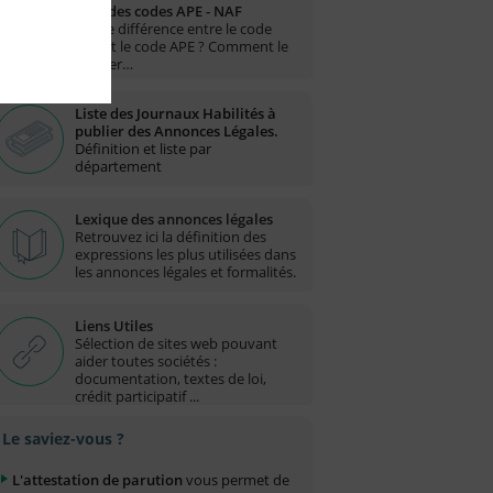
Liste des codes APE - NAF
Quelle différence entre le code
NAF et le code APE ? Comment le
trouver…
Liste des Journaux Habilités à
publier des Annonces Légales.
Définition et liste par
département
Lexique des annonces légales
Retrouvez ici la définition des
expressions les plus utilisées dans
les annonces légales et formalités.
Liens Utiles
Sélection de sites web pouvant
aider toutes sociétés :
documentation, textes de loi,
crédit participatif ...
Le saviez-vous ?
L'attestation de parution
vous permet de