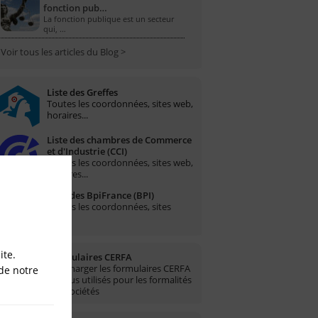
fonction pub…
La fonction publique est un secteur
qui, …
Voir tous les articles du Blog >
Liste des Greffes
Toutes les coordonnées, sites web,
horaires...
Liste des chambres de Commerce
et d'Industrie (CCI)
Toutes les coordonnées, sites web,
horaires...
Liste des BpiFrance (BPI)
Toutes les coordonnées, sites
web...
ite.
Formulaires CERFA
Télécharger les formulaires CERFA
de notre
les plus utilisés pour les formalités
des sociétés