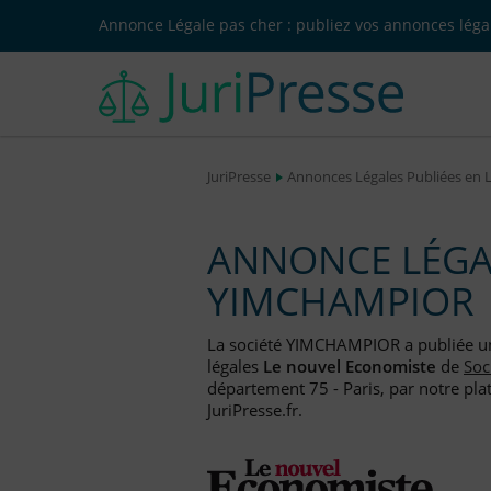
Annonce Légale pas cher : publiez vos annonces légal
JuriPresse
Annonces Légales Publiées en 
ANNONCE LÉGAL
YIMCHAMPIOR
La société YIMCHAMPIOR a publiée 
légales
Le nouvel Economiste
de
Soc
département 75 - Paris, par notre pla
JuriPresse.fr.