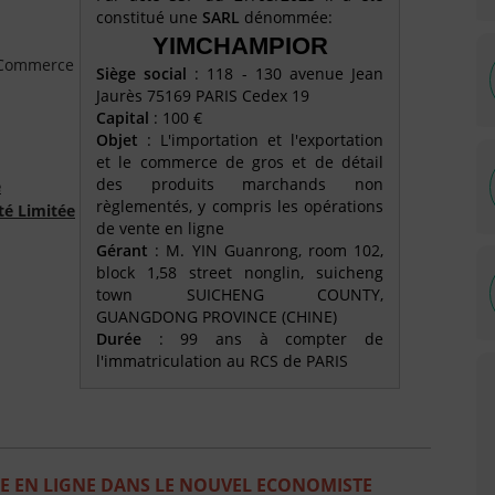
constitué une
SARL
dénommée:
YIMCHAMPIOR
e Commerce
Siège social
: 118 - 130 avenue Jean
Jaurès 75169 PARIS Cedex 19
Capital
: 100 €
Objet
: L'importation et l'exportation
et le commerce de gros et de détail
des produits marchands non
é
règlementés, y compris les opérations
té Limitée
de vente en ligne
Gérant
: M. YIN Guanrong, room 102,
block 1,58 street nonglin, suicheng
town SUICHENG COUNTY,
GUANGDONG PROVINCE (CHINE)
Durée
: 99 ans à compter de
l'immatriculation au RCS de PARIS
E EN LIGNE DANS LE NOUVEL ECONOMISTE