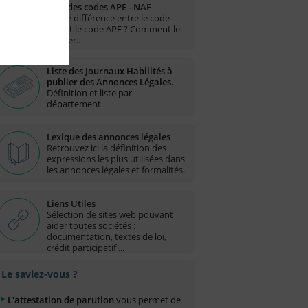
Liste des codes APE - NAF
Quelle différence entre le code
NAF et le code APE ? Comment le
trouver…
Liste des Journaux Habilités à
publier des Annonces Légales.
Définition et liste par
département
Lexique des annonces légales
Retrouvez ici la définition des
expressions les plus utilisées dans
les annonces légales et formalités.
Liens Utiles
Sélection de sites web pouvant
aider toutes sociétés :
documentation, textes de loi,
crédit participatif ...
Le saviez-vous ?
L'attestation de parution
vous permet de