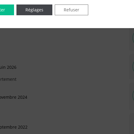
ter
Réglages
Refuser
IÉES EN LIGNE DANS LE DÉPARTEMENT DU 75 -
uin 2026
artement
Novembre 2024
eptembre 2022