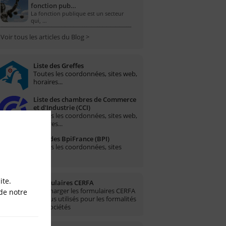
fonction pub…
La fonction publique est un secteur
qui, …
Voir tous les articles du Blog >
Liste des Greffes
Toutes les coordonnées, sites web,
horaires...
Liste des chambres de Commerce
et d'Industrie (CCI)
Toutes les coordonnées, sites web,
horaires...
Liste des BpiFrance (BPI)
Toutes les coordonnées, sites
web...
ite.
Formulaires CERFA
Télécharger les formulaires CERFA
de notre
les plus utilisés pour les formalités
des sociétés