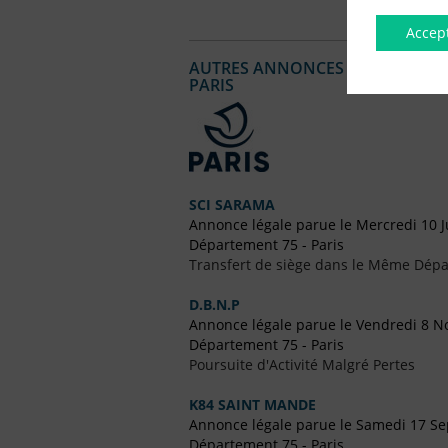
Accep
AUTRES ANNONCES LÉGALES PUBL
PARIS
SCI SARAMA
Annonce légale parue le Mercredi 10 J
Département 75 - Paris
Transfert de siège dans le Même Dép
D.B.N.P
Annonce légale parue le Vendredi 8 
Département 75 - Paris
Poursuite d'Activité Malgré Pertes
K84 SAINT MANDE
Annonce légale parue le Samedi 17 S
Département 75 - Paris