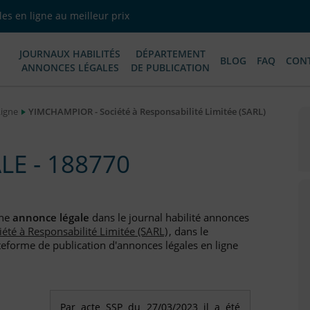
es en ligne au meilleur prix
JOURNAUX HABILITÉS
DÉPARTEMENT
BLOG
FAQ
CON
ANNONCES LÉGALES
DE PUBLICATION
Ligne
YIMCHAMPIOR - Société à Responsabilité Limitée (SARL)
E - 188770
une
annonce légale
dans le journal habilité annonces
iété à Responsabilité Limitée (SARL)
, dans le
teforme de publication d'annonces légales en ligne
Par acte SSP du 27/03/2023 il a été