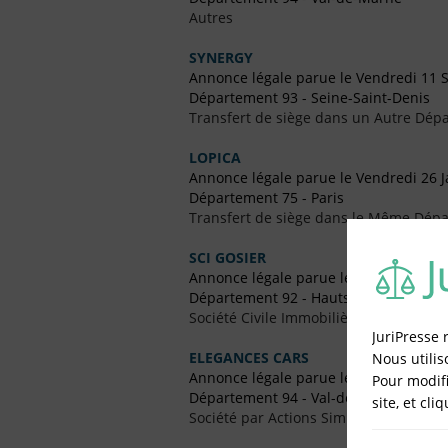
Autres
SYNERGY
Annonce légale parue le Vendredi 11
Département 93 - Seine-Saint-Denis
Transfert de siège dans un Autre Dépa
LOPICA
Annonce légale parue le Vendredi 26 J
Département 75 - Paris
Transfert de siège dans le Même Dép
SCI GOSIER
Annonce légale parue le Vendredi 20 
Département 92 - Hauts-de-Seine
Société Civile Immobilière (SCI)
JuriPresse 
ELEGANCES CARS
Nous utilis
Annonce légale parue le Vendredi 18 
Pour modifi
Département 94 - Val-de-Marne
site, et cli
Société par Actions Simplifiées (SAS)