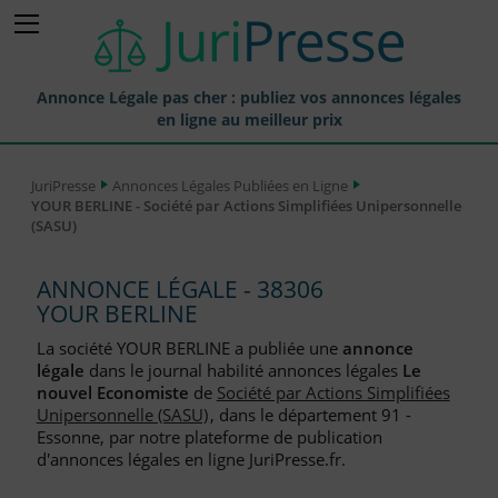
Annonce Légale pas cher : publiez vos annonces légales
en ligne au meilleur prix
Publier une Annonce légale
JuriPresse
Annonces Légales Publiées en Ligne
YOUR BERLINE - Société par Actions Simplifiées Unipersonnelle
Annonces Légales Publiées
(SASU)
Tarif et Prix d'une Annonce Légale
ANNONCE LÉGALE - 38306
Journaux Habilités (JAL) Annonces Légales
YOUR BERLINE
Départements pour la Publication d'Annonces Légales
La société YOUR BERLINE a publiée une
annonce
légale
dans le journal habilité annonces légales
Le
Liste des Greffes
nouvel Economiste
de
Société par Actions Simplifiées
Unipersonnelle (SASU)
, dans le département 91 -
Liste des CCI
Essonne, par notre plateforme de publication
d'annonces légales en ligne JuriPresse.fr.
Le Blog pour les Entreprises