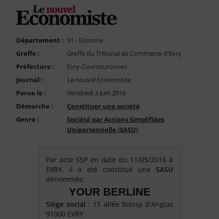
FAQ
Nous Contacter
Compte PRO
Département :
91 - Essonne
Greffe :
Greffe du Tribunal de Commerce d'Evry
Préfecture :
Évry-Courcouronnes
Journal :
Le nouvel Economiste
Parue le :
Vendredi 3 Juin 2016
Démarche :
Constituer une société
Genre :
Société par Actions Simplifiées
Unipersonnelle (SASU)
Par acte SSP en date du 11/05/2016 à
EVRY, il a été constitué une
SASU
dénommée:
YOUR BERLINE
Siège social
: 15 allée Boissy d'Anglas
91000 EVRY