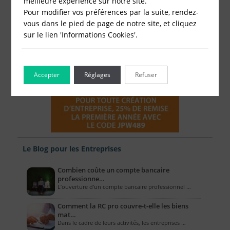
meilleure expérience sur notre site.
Pour modifier vos préférences par la suite, rendez-
vous dans le pied de page de notre site, et cliquez
sur le lien 'Informations Cookies'.
Accepter
Réglages
Refuser
Le Blog pour les Entreprises
Combien coûte un compte bancaire
professionne…
L’ouverture d’un compte bancaire professionnel …
Comment la RC pro couvre-t-elle les biens
mat…
Dans le cadre de leurs activités, les entreprises …