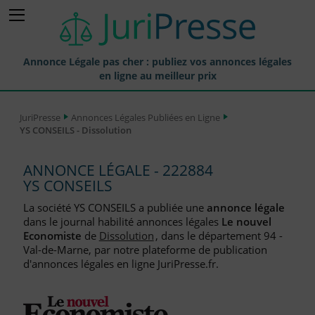
Annonce Légale pas cher : publiez vos annonces légales
en ligne au meilleur prix
Publier une Annonce légale
JuriPresse
Annonces Légales Publiées en Ligne
YS CONSEILS - Dissolution
Annonces Légales Publiées
Tarif et Prix d'une Annonce Légale
ANNONCE LÉGALE - 222884
YS CONSEILS
Journaux Habilités (JAL) Annonces Légales
La société YS CONSEILS a publiée une
annonce légale
Départements pour la Publication d'Annonces Légales
dans le journal habilité annonces légales
Le nouvel
Economiste
de
Dissolution
, dans le département 94 -
Liste des Greffes
Val-de-Marne, par notre plateforme de publication
d'annonces légales en ligne JuriPresse.fr.
Liste des CCI
Le Blog pour les Entreprises