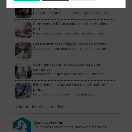
Combien coûte un compte bancaire
professionne…
L’ouverture d’un compte bancaire professionnel …
Comment la RC pro couvre-t-elle les biens
mat…
Dans le cadre de leurs activités, les entreprises …
Les assurances obligatoires des artisans
Quel que soit son domaine de compétences, un …
Comment savoir si vous pouvez avoir
confiance…
L'avocat est un spécialiste du droit qui informe …
5 incidents et contentieux de la fonction
pub…
La fonction publique est un secteur qui, …
Voir tous les articles du Blog >
Liste des Greffes
Toutes les coordonnées, sites web, horaires...