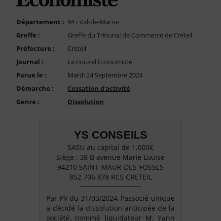
FAQ
Nous Contacter
Département :
94 - Val-de-Marne
Greffe :
Greffe du Tribunal de Commerce de Créteil
Compte PRO
Préfecture :
Créteil
Journal :
Le nouvel Economiste
Parue le :
Mardi 24 Septembre 2024
Démarche :
Cessation d'activité
Genre :
Dissolution
YS CONSEILS
SASU au capital de 1.000€
Siège : 38 B avenue Marie Louise
94210 SAINT-MAUR-DES-FOSSES
852 706 878 RCS CRETEIL
Par PV du 31/03/2024, l'associé unique
a décidé la dissolution anticipée de la
société, nommé liquidateur M. Yann