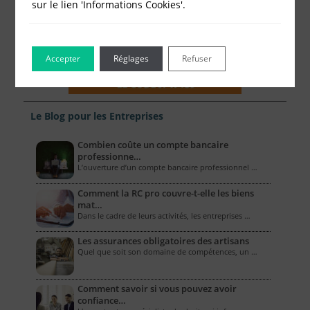
sur le lien 'Informations Cookies'.
Accepter
Réglages
Refuser
Le Blog pour les Entreprises
Combien coûte un compte bancaire
professionne…
L’ouverture d’un compte bancaire professionnel …
Comment la RC pro couvre-t-elle les biens
mat…
Dans le cadre de leurs activités, les entreprises …
Les assurances obligatoires des artisans
Quel que soit son domaine de compétences, un …
Comment savoir si vous pouvez avoir
confiance…