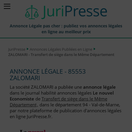
Annonce Légale pas cher : publiez vos annonces légales
en ligne au meilleur prix
Publier une Annonce légale
JuriPresse
Annonces Légales Publiées en Ligne
ZALOMARI - Transfert de siège dans le Même Département
Annonces Légales Publiées
Tarif et Prix d'une Annonce Légale
ANNONCE LÉGALE - 85553
ZALOMARI
Journaux Habilités (JAL) Annonces Légales
La société ZALOMARI a publiée une
annonce légale
Départements pour la Publication d'Annonces Légales
dans le journal habilité annonces légales
Le nouvel
Economiste
de
Transfert de siège dans le Même
Liste des Greffes
Département
, dans le département 94 - Val-de-Marne,
par notre plateforme de publication d'annonces légales
Liste des CCI
en ligne JuriPresse.fr.
Le Blog pour les Entreprises