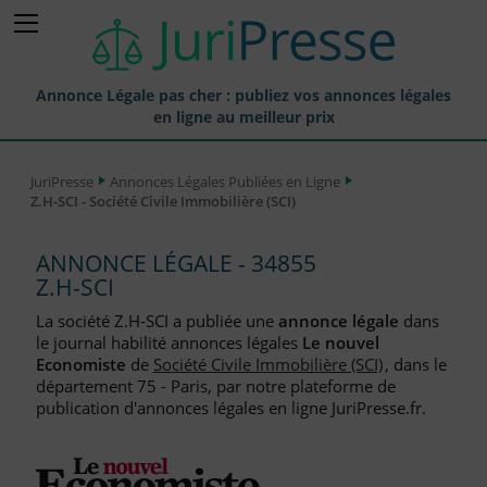
Annonce Légale pas cher : publiez vos annonces légales
en ligne au meilleur prix
Publier une Annonce légale
JuriPresse
Annonces Légales Publiées en Ligne
Z.H-SCI - Société Civile Immobilière (SCI)
Annonces Légales Publiées
Tarif et Prix d'une Annonce Légale
ANNONCE LÉGALE - 34855
Z.H-SCI
Journaux Habilités (JAL) Annonces Légales
La société Z.H-SCI a publiée une
annonce légale
dans
Départements pour la Publication d'Annonces Légales
le journal habilité annonces légales
Le nouvel
Economiste
de
Société Civile Immobilière (SCI)
, dans le
Liste des Greffes
département 75 - Paris, par notre plateforme de
publication d'annonces légales en ligne JuriPresse.fr.
Liste des CCI
Le Blog pour les Entreprises