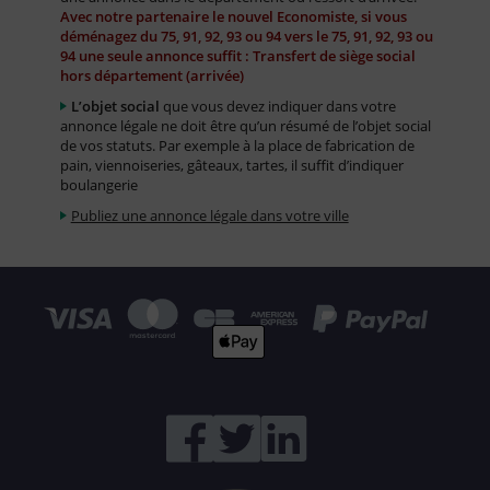
Avec notre partenaire le nouvel Economiste, si vous
déménagez du 75, 91, 92, 93 ou 94 vers le 75, 91, 92, 93 ou
94 une seule annonce suffit : Transfert de siège social
hors département (arrivée)
L’objet social
que vous devez indiquer dans votre
annonce légale ne doit être qu’un résumé de l’objet social
de vos statuts. Par exemple à la place de fabrication de
pain, viennoiseries, gâteaux, tartes, il suffit d’indiquer
boulangerie
Publiez une annonce légale dans votre ville