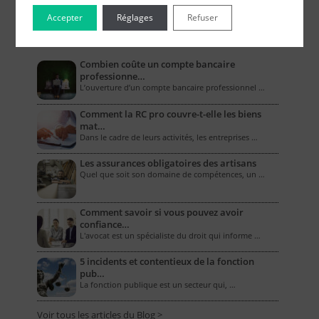
Accepter
Réglages
Refuser
Le Blog pour les Entreprises
Combien coûte un compte bancaire
professionne…
L’ouverture d’un compte bancaire professionnel …
Comment la RC pro couvre-t-elle les biens
mat…
Dans le cadre de leurs activités, les entreprises …
Les assurances obligatoires des artisans
Quel que soit son domaine de compétences, un …
Comment savoir si vous pouvez avoir
confiance…
L'avocat est un spécialiste du droit qui informe …
5 incidents et contentieux de la fonction
pub…
La fonction publique est un secteur qui, …
Voir tous les articles du Blog >