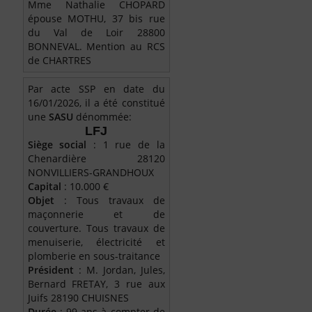
Mme Nathalie CHOPARD
épouse MOTHU, 37 bis rue
du Val de Loir 28800
BONNEVAL. Mention au RCS
de CHARTRES
Par acte SSP en date du
16/01/2026, il a été constitué
une
SASU
dénommée:
LFJ
Siège social
: 1 rue de la
Chenardière 28120
NONVILLIERS-GRANDHOUX
Capital
: 10.000 €
Objet
: Tous travaux de
maçonnerie et de
couverture. Tous travaux de
menuiserie, électricité et
plomberie en sous-traitance
Président
: M. Jordan, Jules,
Bernard FRETAY, 3 rue aux
Juifs 28190 CHUISNES
Durée
: 99 ans à compter de