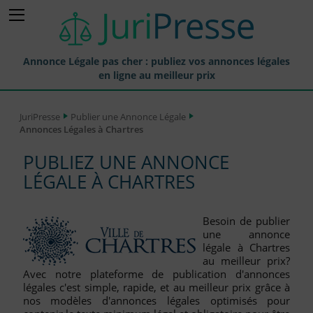
Annonce Légale pas cher : publiez vos annonces légales
en ligne au meilleur prix
Publier une Annonce légale
JuriPresse
Publier une Annonce Légale
Annonces Légales à Chartres
Annonces Légales Publiées
PUBLIEZ UNE ANNONCE
Tarif et Prix d'une Annonce Légale
LÉGALE À CHARTRES
Journaux Habilités (JAL) Annonces Légales
Départements pour la Publication d'Annonces Légales
Besoin de publier
une annonce
Liste des Greffes
légale à Chartres
au meilleur prix?
Liste des CCI
Avec notre plateforme de publication d'annonces
légales c'est simple, rapide, et au meilleur prix grâce à
Le Blog pour les Entreprises
nos modèles d'annonces légales optimisés pour