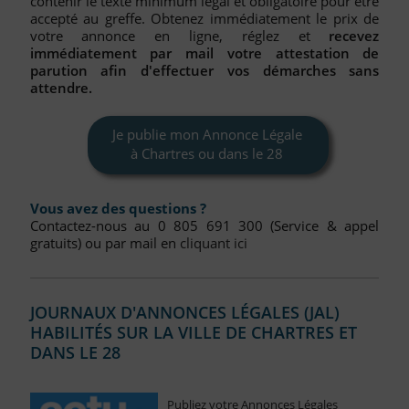
contenir le texte minimum légal et obligatoire pour être
FAQ
accepté au greffe. Obtenez immédiatement le prix de
votre annonce en ligne, réglez et
recevez
Nous Contacter
immédiatement par mail votre attestation de
parution afin d'effectuer vos démarches sans
Compte PRO
attendre.
Je publie mon Annonce Légale
à Chartres ou dans le 28
Vous avez des questions ?
Contactez-nous au 0 805 691 300 (Service & appel
gratuits) ou par mail en
cliquant ici
JOURNAUX D'ANNONCES LÉGALES (JAL)
HABILITÉS SUR LA VILLE DE CHARTRES ET
DANS LE 28
Publiez votre Annonces Légales