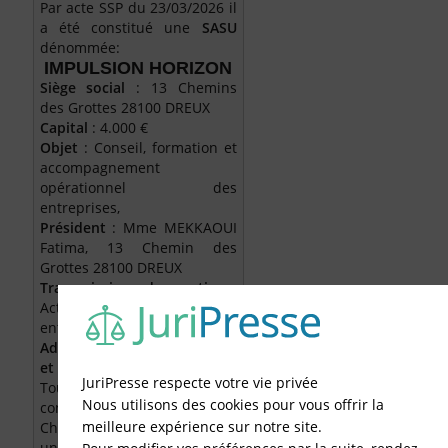
Par acte SSP du 23/03/2026 il
a été constitué une
SASU
dénommée:
IMPULSION HORIZON
Siège social
: 13 Chemins
des Grottes 28100 DREUX
Capital
: 4.000 €
Objet
: Conseil, formation et
accompagnement
opérationnel des
entreprises,
Président
: Mme MEKKAOUI
Fatima, 13 Chemin des
Grottes 28100 DREUX
Transmission des actions
:
Actions librement cessibles
entre associés uniquement.
Admission aux assemblées
et exercice du droit de vote
:
JuriPresse respecte votre vie privée
Tout Actionnaire est
Nous utilisons des cookies pour vous offrir la
convoqué aux Assemblées.
meilleure expérience sur notre site.
Chaque action donne droit à
une voix.