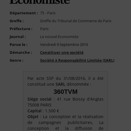
FAQ
Nous Contacter
Département :
75 - Paris
Greffe :
Greffe du Tribunal de Commerce de Paris
Compte PRO
Préfecture :
Paris
Journal :
Le nouvel Economiste
Parue le :
Vendredi 9 Septembre 2016
Démarche :
Constituer une société
Genre :
Société à Responsabilité Limitée (SARL)
Par acte SSP du 31/08/2016, il a été
constitué une
SARL
dénommée :
360TVM
Siège social
: 41 rue Boissy d'Anglas
75008 PARIS
Capital
: 1.500 €
Objet
: La conception et la réalisation
de campagnes publicitaires, La
conception et la diffusion de