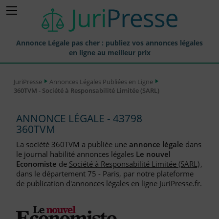
Annonce Légale pas cher : publiez vos annonces légales
en ligne au meilleur prix
Publier une Annonce légale
JuriPresse
Annonces Légales Publiées en Ligne
360TVM - Société à Responsabilité Limitée (SARL)
Annonces Légales Publiées
Tarif et Prix d'une Annonce Légale
ANNONCE LÉGALE - 43798
360TVM
Journaux Habilités (JAL) Annonces Légales
La société 360TVM a publiée une
annonce légale
dans
Départements pour la Publication d'Annonces Légales
le journal habilité annonces légales
Le nouvel
Economiste
de
Société à Responsabilité Limitée (SARL)
,
Liste des Greffes
dans le département 75 - Paris, par notre plateforme
de publication d'annonces légales en ligne JuriPresse.fr.
Liste des CCI
Le Blog pour les Entreprises