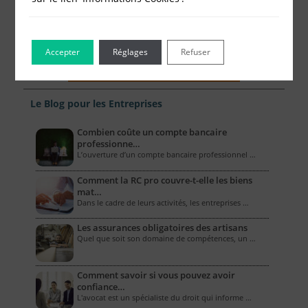
Accepter
Réglages
Refuser
Le Blog pour les Entreprises
Combien coûte un compte bancaire
professionne…
L’ouverture d’un compte bancaire professionnel …
Comment la RC pro couvre-t-elle les biens
mat…
Dans le cadre de leurs activités, les entreprises …
Les assurances obligatoires des artisans
Quel que soit son domaine de compétences, un …
Comment savoir si vous pouvez avoir
confiance…
L'avocat est un spécialiste du droit qui informe …