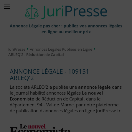
Annonce Légale pas cher : publiez vos annonces légales
en ligne au meilleur prix
Publier une Annonce légale
JuriPresse
Annonces Légales Publiées en Ligne
ARLEQ'2 - Réduction de Capital
Annonces Légales Publiées
Tarif et Prix d'une Annonce Légale
ANNONCE LÉGALE - 109151
ARLEQ'2
Journaux Habilités (JAL) Annonces Légales
La société ARLEQ'2 a publiée une
annonce légale
dans
Départements pour la Publication d'Annonces Légales
le journal habilité annonces légales
Le nouvel
Economiste
de
Réduction de Capital
, dans le
Liste des Greffes
département 94 - Val-de-Marne, par notre plateforme
de publication d'annonces légales en ligne JuriPresse.fr.
Liste des CCI
Le Blog pour les Entreprises