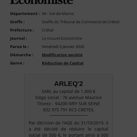
FAQ
Nous Contacter
Département :
94 - Val-de-Marne
Greffe :
Greffe du Tribunal de Commerce de Créteil
Compte PRO
Préfecture :
Créteil
Journal :
Le nouvel Economiste
Parue le :
Vendredi 3 Janvier 2020
Démarche :
Modification société
Genre :
Réduction de Capital
ARLEQ'2
SARL au capital de 1.000 €
Siège social : 76 avenue Maurice
Thorez - 94200 IVRY SUR SEINE
832 975 791 RCS CRETEIL
Par décision de l'AGE du 31/10/2019, il
a été décidé de réduire le capital
social de 500 €, le portant ainsi à 500