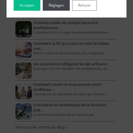
Accepter
Réglages
Refuser
Le Blog pour les Entreprises
Combien coûte un compte bancaire
professionne…
L’ouverture d’un compte bancaire professionnel …
Comment la RC pro couvre-t-elle les biens
mat…
Dans le cadre de leurs activités, les entreprises …
Les assurances obligatoires des artisans
Quel que soit son domaine de compétences, un …
Comment savoir si vous pouvez avoir
confiance…
L'avocat est un spécialiste du droit qui informe …
5 incidents et contentieux de la fonction
pub…
La fonction publique est un secteur qui, …
Voir tous les articles du Blog >