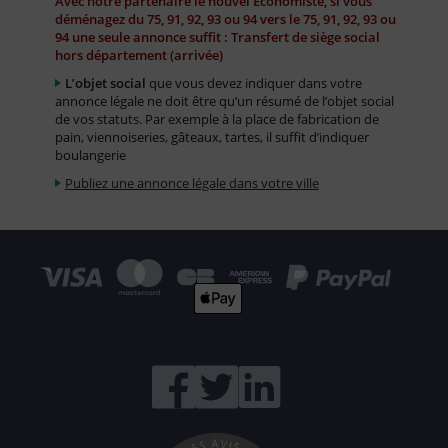
Avec notre partenaire le nouvel Economiste, si vous
déménagez du 75, 91, 92, 93 ou 94 vers le 75, 91, 92, 93 ou
94 une seule annonce suffit : Transfert de siège social
hors département (arrivée)
L’objet social
que vous devez indiquer dans votre
annonce légale ne doit être qu’un résumé de l’objet social
de vos statuts. Par exemple à la place de fabrication de
pain, viennoiseries, gâteaux, tartes, il suffit d’indiquer
boulangerie
Publiez une annonce légale dans votre ville