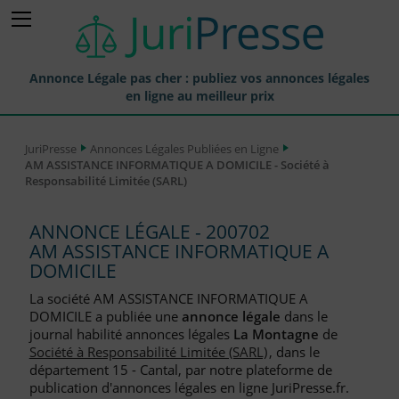
Annonce Légale pas cher : publiez vos annonces légales
en ligne au meilleur prix
Publier une Annonce légale
JuriPresse
Annonces Légales Publiées en Ligne
AM ASSISTANCE INFORMATIQUE A DOMICILE - Société à
Annonces Légales Publiées
Responsabilité Limitée (SARL)
Tarif et Prix d'une Annonce Légale
ANNONCE LÉGALE - 200702
Journaux Habilités (JAL) Annonces Légales
AM ASSISTANCE INFORMATIQUE A
DOMICILE
Départements pour la Publication d'Annonces Légales
La société AM ASSISTANCE INFORMATIQUE A
Liste des Greffes
DOMICILE a publiée une
annonce légale
dans le
journal habilité annonces légales
La Montagne
de
Liste des CCI
Société à Responsabilité Limitée (SARL)
, dans le
département 15 - Cantal, par notre plateforme de
Le Blog pour les Entreprises
publication d'annonces légales en ligne JuriPresse.fr.