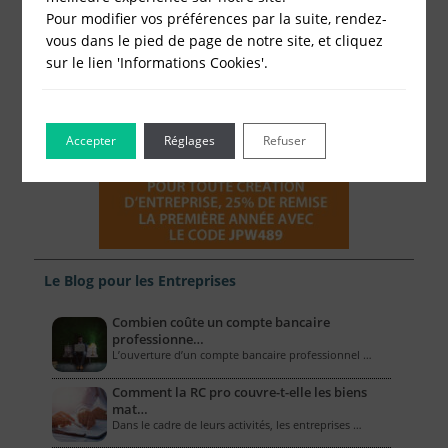
Pour modifier vos préférences par la suite, rendez-
vous dans le pied de page de notre site, et cliquez
sur le lien 'Informations Cookies'.
Accepter
Réglages
Refuser
Le Blog pour les Entreprises
Combien coûte un compte bancaire
professionne…
L’ouverture d’un compte bancaire professionnel …
Comment la RC pro couvre-t-elle les biens
mat…
Dans le cadre de leurs activités, les entreprises …