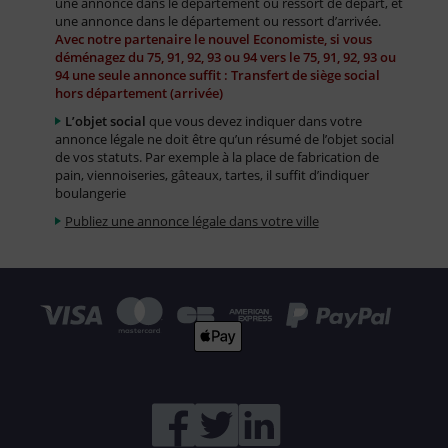
une annonce dans le département ou ressort de départ, et
une annonce dans le département ou ressort d’arrivée.
Avec notre partenaire le nouvel Economiste, si vous
déménagez du 75, 91, 92, 93 ou 94 vers le 75, 91, 92, 93 ou
94 une seule annonce suffit : Transfert de siège social
hors département (arrivée)
L’objet social
que vous devez indiquer dans votre
annonce légale ne doit être qu’un résumé de l’objet social
de vos statuts. Par exemple à la place de fabrication de
pain, viennoiseries, gâteaux, tartes, il suffit d’indiquer
boulangerie
Publiez une annonce légale dans votre ville