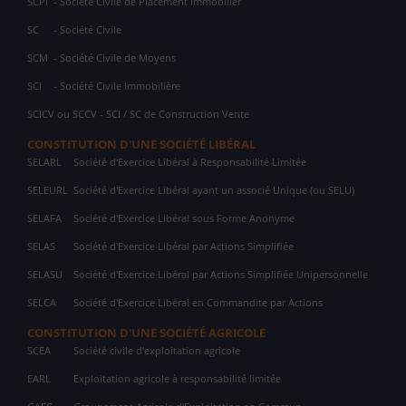
SCPI
- Société Civile de Placement Immobilier
SC
- Société Civile
SCM
- Société Civile de Moyens
SCI
- Société Civile Immobilière
SCICV ou SCCV - SCI / SC de Construction Vente
CONSTITUTION D'UNE SOCIÉTÉ LIBÉRAL
SELARL
Société d'Exercice Libéral à Responsabilité Limitée
SELEURL
Société d'Exercice Libéral ayant un associé Unique (ou SELU)
SELAFA
Société d'Exercice Libéral sous Forme Anonyme
SELAS
Société d'Exercice Libéral par Actions Simplifiée
SELASU
Société d'Exercice Libéral par Actions Simplifiée Unipersonnelle
SELCA
Société d'Exercice Libéral en Commandite par Actions
CONSTITUTION D'UNE SOCIÉTÉ AGRICOLE
SCEA
Société civile d'exploitation agricole
EARL
Exploitation agricole à responsabilité limitée