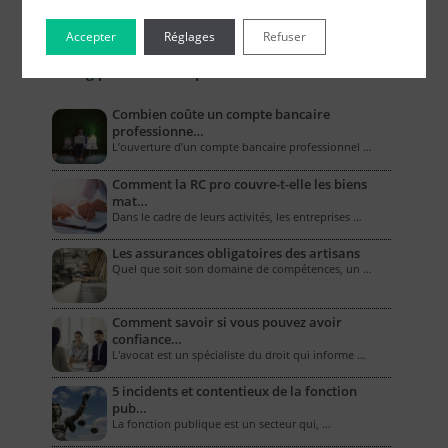
Accepter
Réglages
Refuser
Le Blog pour les Entreprises
Combien coûte un compte bancaire
professionne…
L’ouverture d’un compte bancaire professionnel …
Comment la RC pro couvre-t-elle les biens
mat…
Dans le cadre de leurs activités, les entreprises …
Les assurances obligatoires des artisans
Quel que soit son domaine de compétences, un …
Comment savoir si vous pouvez avoir
confiance…
L'avocat est un spécialiste du droit qui informe …
5 incidents et contentieux de la fonction
pub…
La fonction publique est un secteur qui, …