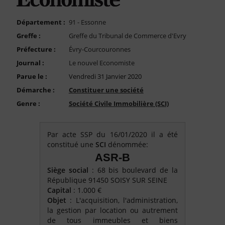
FAQ
Nous Contacter
Département :
91 - Essonne
Greffe :
Greffe du Tribunal de Commerce d'Evry
Compte PRO
Préfecture :
Évry-Courcouronnes
Journal :
Le nouvel Economiste
Parue le :
Vendredi 31 Janvier 2020
Démarche :
Constituer une société
Genre :
Société Civile Immobilière (SCI)
Par acte SSP du 16/01/2020 il a été
constitué une
SCI
dénommée:
ASR-B
Siège social
: 68 bis boulevard de la
République 91450 SOISY SUR SEINE
Capital
: 1.000 €
Objet
: L'acquisition, l'administration,
la gestion par location ou autrement
de tous immeubles et biens