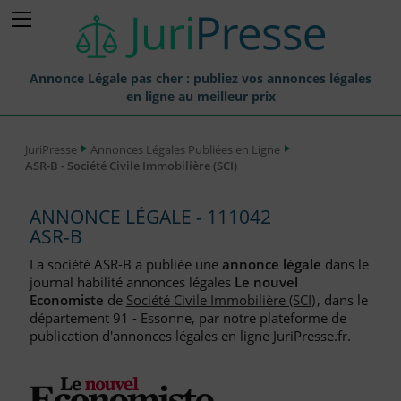
Annonce Légale pas cher : publiez vos annonces légales
en ligne au meilleur prix
Publier une Annonce légale
JuriPresse
Annonces Légales Publiées en Ligne
ASR-B - Société Civile Immobilière (SCI)
Annonces Légales Publiées
Tarif et Prix d'une Annonce Légale
ANNONCE LÉGALE - 111042
ASR-B
Journaux Habilités (JAL) Annonces Légales
La société ASR-B a publiée une
annonce légale
dans le
Départements pour la Publication d'Annonces Légales
journal habilité annonces légales
Le nouvel
Economiste
de
Société Civile Immobilière (SCI)
, dans le
Liste des Greffes
département 91 - Essonne, par notre plateforme de
publication d'annonces légales en ligne JuriPresse.fr.
Liste des CCI
Le Blog pour les Entreprises