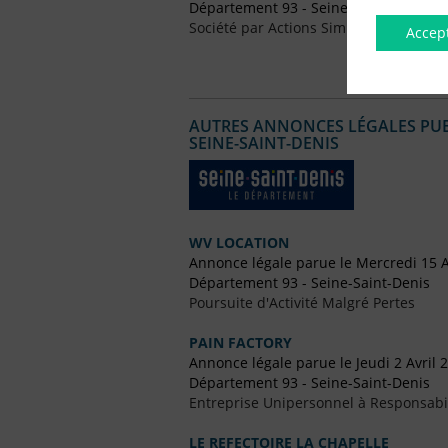
Département 93 - Seine-Saint-Denis
Société par Actions Simplifiées (SAS)
Accep
AUTRES ANNONCES LÉGALES PUBL
SEINE-SAINT-DENIS
WV LOCATION
Annonce légale parue le Mercredi 15 A
Département 93 - Seine-Saint-Denis
Poursuite d'Activité Malgré Pertes
PAIN FACTORY
Annonce légale parue le Jeudi 2 Avril 
Département 93 - Seine-Saint-Denis
Entreprise Unipersonnel à Responsabil
LE REFECTOIRE LA CHAPELLE