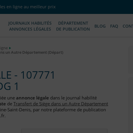
es en ligne au meilleur prix
JOURNAUX HABILITÉS
DÉPARTEMENT
BLOG
FAQ
CON
ANNONCES LÉGALES
DE PUBLICATION
Ligne
ans un Autre Département (Départ)
E - 107771
DG 1
liée une
annonce légale
dans le journal habilité
ste
de
Transfert de Siège dans un Autre Département
ine-Saint-Denis, par notre plateforme de publication
fr.