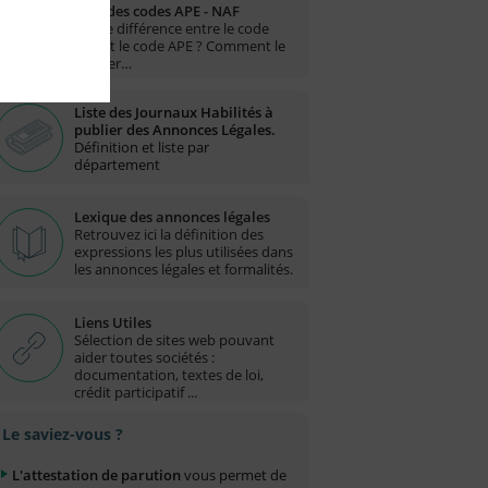
Liste des codes APE - NAF
Quelle différence entre le code
NAF et le code APE ? Comment le
trouver…
Liste des Journaux Habilités à
publier des Annonces Légales.
Définition et liste par
département
Lexique des annonces légales
Retrouvez ici la définition des
expressions les plus utilisées dans
les annonces légales et formalités.
Liens Utiles
Sélection de sites web pouvant
aider toutes sociétés :
documentation, textes de loi,
crédit participatif ...
Le saviez-vous ?
L'attestation de parution
vous permet de