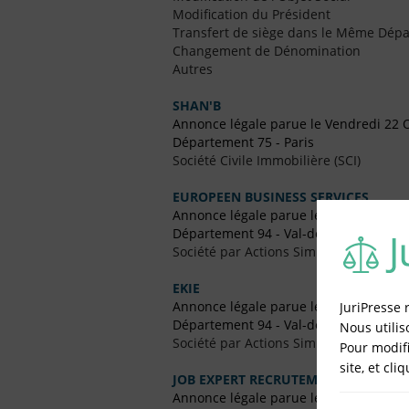
Modification du Président
Transfert de siège dans le Même Dép
Changement de Dénomination
Autres
SHAN'B
Annonce légale parue le Vendredi 22 
Département 75 - Paris
Société Civile Immobilière (SCI)
EUROPEEN BUSINESS SERVICES
Annonce légale parue le Vendredi 20 
Département 94 - Val-de-Marne
Société par Actions Simplifiées Uniper
EKIE
Annonce légale parue le Vendredi 16 
JuriPresse 
Département 94 - Val-de-Marne
Nous utilis
Société par Actions Simplifiées Uniper
Pour modifi
site, et cli
JOB EXPERT RECRUTEMENT
Annonce légale parue le Vendredi 31 Ju