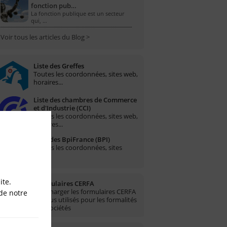
fonction pub…
La fonction publique est un secteur
qui, …
Voir tous les articles du Blog >
Liste des Greffes
Toutes les coordonnées, sites web,
horaires...
Liste des chambres de Commerce
et d'Industrie (CCI)
Toutes les coordonnées, sites web,
horaires...
Liste des BpiFrance (BPI)
Toutes les coordonnées, sites
web...
ite.
Formulaires CERFA
Télécharger les formulaires CERFA
de notre
les plus utilisés pour les formalités
des sociétés