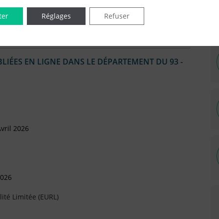
ter
Réglages
Refuser
IÉES EN LIGNE DANS LE DÉPARTEMENT DU 93 -
vril 2026
2026
ité Limitée (EURL)