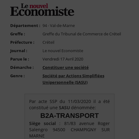
FAQ
Nous Contacter
Compte PRO
Département :
94 - Val-de-Marne
Greffe :
Greffe du Tribunal de Commerce de Créteil
Préfecture :
Créteil
Journal :
Le nouvel Economiste
Parue le :
Vendredi 17 Avril 2020
Démarche :
Constituer une société
Genre :
Société par Actions Simplifiées
Unipersonnelle (SASU)
Par acte SSP du 11/03/2020 il a été
constitué une
SASU
dénommée:
B2A-TRANSPORT
Siège social
: 81/83 avenue Roger
Salengro 94500 CHAMPIGNY SUR
MARNE