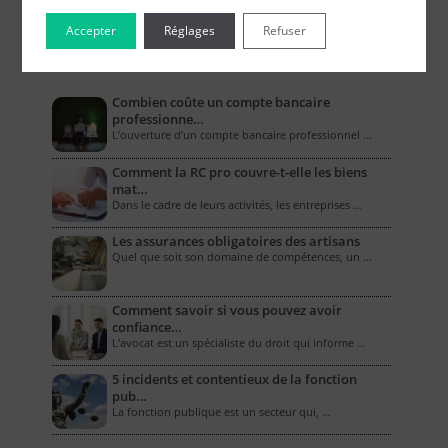
Accepter
Réglages
Refuser
Le Blog pour les Entreprises
Combien coûte un compte bancaire
professionne…
L’ouverture d’un compte bancaire professionnel …
Comment la RC pro couvre-t-elle les biens
mat…
Dans le cadre de leurs activités, les entreprises …
Les assurances obligatoires des artisans
Quel que soit son domaine de compétences, un …
Comment savoir si vous pouvez avoir
confiance…
L'avocat est un spécialiste du droit qui informe …
5 incidents et contentieux de la fonction
pub…
La fonction publique est un secteur qui, …