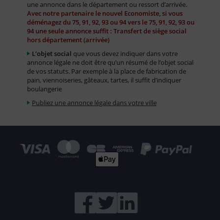
une annonce dans le département ou ressort d’arrivée.
Avec notre partenaire le nouvel Economiste, si vous
déménagez du 75, 91, 92, 93 ou 94 vers le 75, 91, 92, 93 ou
94 une seule annonce suffit : Transfert de siège social
hors département (arrivée)
L’objet social
que vous devez indiquer dans votre
annonce légale ne doit être qu’un résumé de l’objet social
de vos statuts. Par exemple à la place de fabrication de
pain, viennoiseries, gâteaux, tartes, il suffit d’indiquer
boulangerie
Publiez une annonce légale dans votre ville