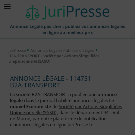
Annonce Légale pas cher : publiez vos annonces légales
en ligne au meilleur prix
Publier une Annonce légale
JuriPresse
Annonces Légales Publiées en Ligne
B2A-TRANSPORT - Société par Actions Simplifiées
Annonces Légales Publiées
Unipersonnelle (SASU)
Tarif et Prix d'une Annonce Légale
ANNONCE LÉGALE - 114751
Journaux Habilités (JAL) Annonces Légales
B2A-TRANSPORT
Départements pour la Publication d'Annonces Légales
La société B2A-TRANSPORT a publiée une
annonce
légale
dans le journal habilité annonces légales
Le
Liste des Greffes
nouvel Economiste
de
Société par Actions Simplifiées
Unipersonnelle (SASU)
, dans le département 94 - Val-
Liste des CCI
de-Marne, par notre plateforme de publication
d'annonces légales en ligne JuriPresse.fr.
Le Blog pour les Entreprises