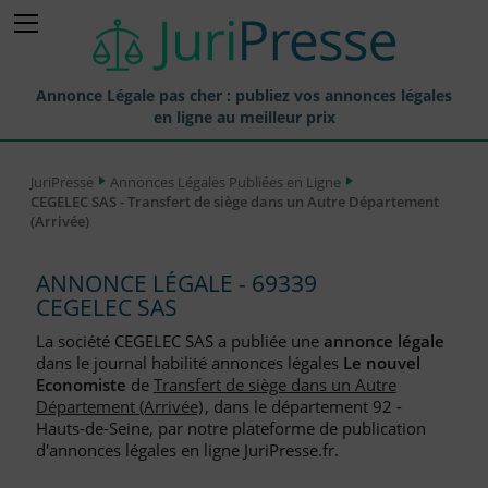
Annonce Légale pas cher : publiez vos annonces légales
en ligne au meilleur prix
Publier une Annonce légale
JuriPresse
Annonces Légales Publiées en Ligne
CEGELEC SAS - Transfert de siège dans un Autre Département
Annonces Légales Publiées
(Arrivée)
Tarif et Prix d'une Annonce Légale
ANNONCE LÉGALE - 69339
Journaux Habilités (JAL) Annonces Légales
CEGELEC SAS
Départements pour la Publication d'Annonces Légales
La société CEGELEC SAS a publiée une
annonce légale
dans le journal habilité annonces légales
Le nouvel
Liste des Greffes
Economiste
de
Transfert de siège dans un Autre
Département (Arrivée)
, dans le département 92 -
Liste des CCI
Hauts-de-Seine, par notre plateforme de publication
d'annonces légales en ligne JuriPresse.fr.
Le Blog pour les Entreprises