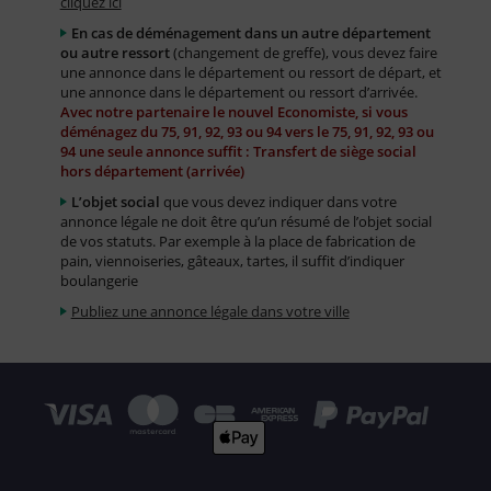
cliquez ici
En cas de déménagement dans un autre département
ou autre ressort
(changement de greffe), vous devez faire
une annonce dans le département ou ressort de départ, et
une annonce dans le département ou ressort d’arrivée.
Avec notre partenaire le nouvel Economiste, si vous
déménagez du 75, 91, 92, 93 ou 94 vers le 75, 91, 92, 93 ou
94 une seule annonce suffit : Transfert de siège social
hors département (arrivée)
L’objet social
que vous devez indiquer dans votre
annonce légale ne doit être qu’un résumé de l’objet social
de vos statuts. Par exemple à la place de fabrication de
pain, viennoiseries, gâteaux, tartes, il suffit d’indiquer
boulangerie
Publiez une annonce légale dans votre ville