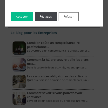
Accepter
Réglages
Refuser
Le Blog pour les Entreprises
Combien coûte un compte bancaire
professionne…
L’ouverture d’un compte bancaire professionnel …
Comment la RC pro couvre-t-elle les biens
mat…
Dans le cadre de leurs activités, les entreprises …
Les assurances obligatoires des artisans
Quel que soit son domaine de compétences, un …
Comment savoir si vous pouvez avoir
confiance…
L'avocat est un spécialiste du droit qui informe …