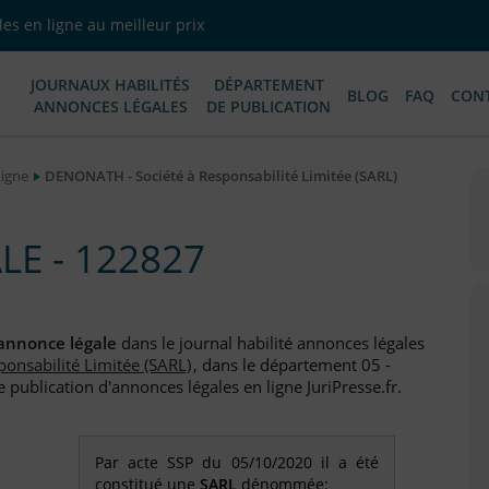
es en ligne au meilleur prix
JOURNAUX HABILITÉS
DÉPARTEMENT
BLOG
FAQ
CON
ANNONCES LÉGALES
DE PUBLICATION
Ligne
DENONATH - Société à Responsabilité Limitée (SARL)
E - 122827
annonce légale
dans le journal habilité annonces légales
ponsabilité Limitée (SARL)
, dans le département 05 -
publication d'annonces légales en ligne JuriPresse.fr.
Par acte SSP du 05/10/2020 il a été
constitué une
SARL
dénommée: