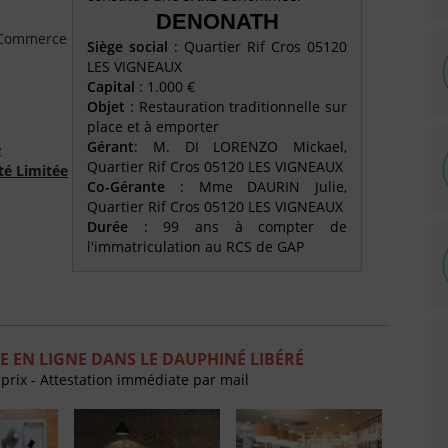
DENONATH
e Commerce
Siège social
: Quartier Rif Cros 05120
LES VIGNEAUX
Capital
: 1.000 €
Objet
: Restauration traditionnelle sur
place et à emporter
Gérant
: M. DI LORENZO Mickael,
é
Quartier Rif Cros 05120 LES VIGNEAUX
té Limitée
Co-Gérante
: Mme DAURIN Julie,
Quartier Rif Cros 05120 LES VIGNEAUX
Durée
: 99 ans à compter de
l'immatriculation au RCS de GAP
 EN LIGNE DANS LE DAUPHINÉ LIBÉRÉ
 prix - Attestation immédiate par mail