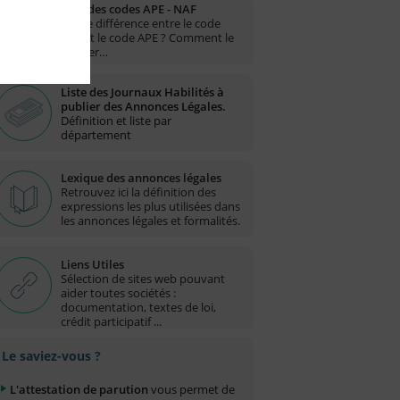
Liste des codes APE - NAF
Quelle différence entre le code
NAF et le code APE ? Comment le
trouver…
Liste des Journaux Habilités à
publier des Annonces Légales.
Définition et liste par
département
Lexique des annonces légales
Retrouvez ici la définition des
expressions les plus utilisées dans
les annonces légales et formalités.
Liens Utiles
Sélection de sites web pouvant
aider toutes sociétés :
documentation, textes de loi,
crédit participatif ...
Le saviez-vous ?
L'attestation de parution
vous permet de