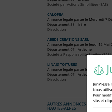
Société par Actions Simplifiées (SAS)
CALOPEA
Annonce légale parue le Mercredi 7 
Département 38 - Isère
Dissolution
ABEDE CREATIONS SARL
Annonce légale parue le Jeudi 12 Mai 
Département 07 - Ardèche
Société à Responsabilité Limitée (SARL
LINAIS TOITURES
Annonce légale parue le Lundi 4 Mai 
Département 07 - Ardèche
Dissolution
JuriPresse 
Nous utilis
Pour modifi
site, et cli
AUTRES ANNONCES LÉGALES PUBL
HAUTES-ALPES