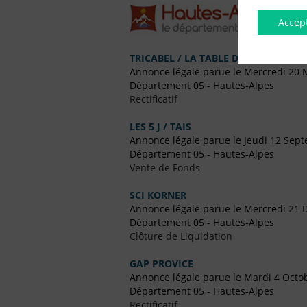
Accep
TRICABEL / LA TABLE DE LILY
Annonce légale parue le Mercredi 20 
Département 05 - Hautes-Alpes
Rectificatif
LES 5 J / TAIS
Annonce légale parue le Jeudi 12 Sep
Département 05 - Hautes-Alpes
Vente de Fonds
SCI KORNER
Annonce légale parue le Mercredi 21
Département 05 - Hautes-Alpes
Clôture de Liquidation
GAP PROVICE
Annonce légale parue le Mardi 4 Octo
Département 05 - Hautes-Alpes
Rectificatif