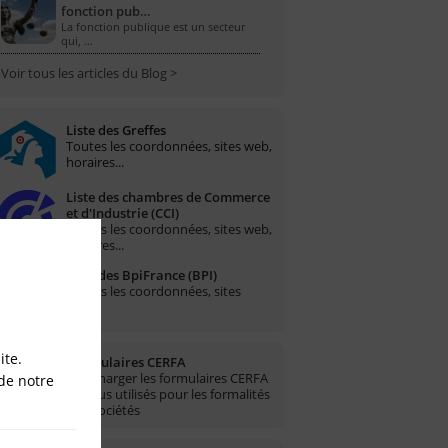
fonction pub…
La fonction publique est un secteur
qui, …
Voir tous les articles du Blog >
Liste des Greffes
Toutes les coordonnées, sites web,
horaires...
Liste des chambres de Commerce
et d'Industrie (CCI)
Toutes les coordonnées, sites web,
horaires...
Liste des BpiFrance (BPI)
Toutes les coordonnées, sites
web...
ite.
Formulaires CERFA
Télécharger les formulaires CERFA
de notre
les plus utilisés pour les formalités
des sociétés