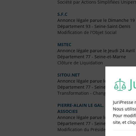
Société par Actions Simplifiées Uniper
S.F.C
Annonce légale parue le Dimanche 19 
Département 93 - Seine-Saint-Denis
Modification de l'Objet Social
MSTEC
Annonce légale parue le Jeudi 24 Avril
Département 77 - Seine-et-Marne
Clôture de Liquidation
SITOU.NET
Annonce légale parue le Jeudi 28 No
Département 77 - Seine-et-Marne
Transformation - Changement de Form
JuriPresse 
PIERRE-ALAIN LE GAL, GREGOIRE TAG
Nous utilis
ASSOCIES
Pour modifi
Annonce légale parue le Jeudi 27 Juin
site, et cli
Département 77 - Seine-et-Marne
Modification du Président