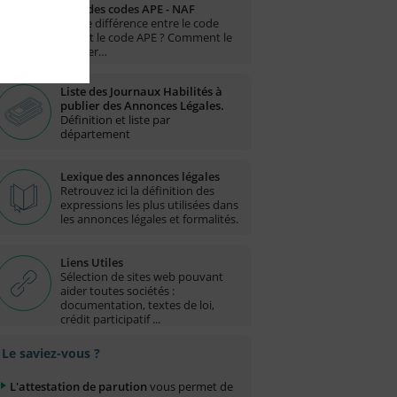
Liste des codes APE - NAF
Quelle différence entre le code
NAF et le code APE ? Comment le
trouver…
Liste des Journaux Habilités à
publier des Annonces Légales.
Définition et liste par
département
Lexique des annonces légales
Retrouvez ici la définition des
expressions les plus utilisées dans
les annonces légales et formalités.
Liens Utiles
Sélection de sites web pouvant
aider toutes sociétés :
documentation, textes de loi,
crédit participatif ...
Le saviez-vous ?
L'attestation de parution
vous permet de