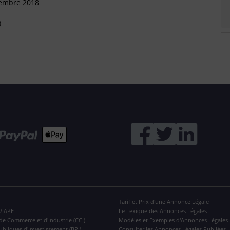
tembre 2018
)
Tarif et Prix d'une Annonce Légale
 / APE
Le Lexique des Annonces Légales
de Commerce et d'Industrie (CCI)
Modèles et Exemples d'Annonces Légales
ubliques d'Investissement (BPI)
Consulter les Annonces Légales Publiées