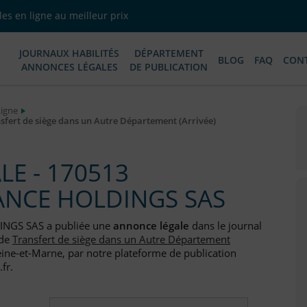
es en ligne au meilleur prix
JOURNAUX HABILITÉS
DÉPARTEMENT
BLOG
FAQ
CON
ANNONCES LÉGALES
DE PUBLICATION
Ligne
ert de siège dans un Autre Département (Arrivée)
E - 170513
ANCE HOLDINGS SAS
INGS SAS a publiée une
annonce légale
dans le journal
de
Transfert de siège dans un Autre Département
eine-et-Marne, par notre plateforme de publication
fr.