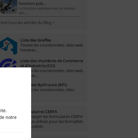
fonction pub…
La fonction publique est un secteur
qui, …
Voir tous les articles du Blog >
Liste des Greffes
Toutes les coordonnées, sites web,
horaires...
Liste des chambres de Commerce
et d'Industrie (CCI)
Toutes les coordonnées, sites web,
horaires...
Liste des BpiFrance (BPI)
Toutes les coordonnées, sites
web...
ite.
Formulaires CERFA
Télécharger les formulaires CERFA
de notre
les plus utilisés pour les formalités
des sociétés