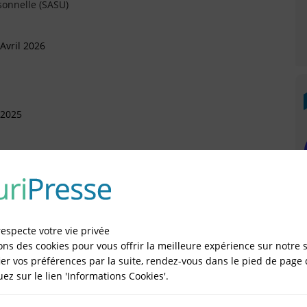
sonnelle (SASU)
Avril 2026
 2025
vembre 2024
e Juridique
respecte votre vie privée
OT, MAXIME BERTIN ET OLIVIER ALLILAIRE, NOTAIRES
ons des cookies pour vous offrir la meilleure expérience sur notre s
er vos préférences par la suite, rendez-vous dans le pied de page 
 2024
quez sur le lien 'Informations Cookies'.