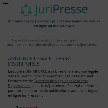
Annonce Légale pas cher : publiez vos annonces légales
en ligne au meilleur prix
Publier une Annonce légale
JuriPresse
Annonces Légales Publiées en Ligne
DISTRIFORCE - Transfert de siège dans le Même Département
Annonces Légales Publiées
Tarif et Prix d'une Annonce Légale
ANNONCE LÉGALE - 28997
DISTRIFORCE
Journaux Habilités (JAL) Annonces Légales
La société DISTRIFORCE a publiée une
annonce légale
Départements pour la Publication d'Annonces Légales
dans le journal habilité annonces légales
Le nouvel
Economiste
de
Transfert de siège dans le Même
Liste des Greffes
Département
, dans le département 94 - Val-de-Marne,
par notre plateforme de publication d'annonces légales
Liste des CCI
en ligne JuriPresse.fr.
Le Blog pour les Entreprises