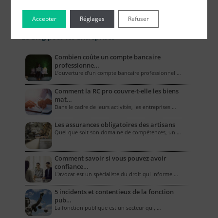
Accepter
Réglages
Refuser
Le Blog pour les Entreprises
Combien coûte un compte bancaire
professionne…
L’ouverture d’un compte bancaire professionnel …
Comment la RC pro couvre-t-elle les biens
mat…
Dans le cadre de leurs activités, les entreprises …
Les assurances obligatoires des artisans
Quel que soit son domaine de compétences, un …
Comment savoir si vous pouvez avoir
confiance…
L'avocat est un spécialiste du droit qui informe …
5 incidents et contentieux de la fonction
pub…
La fonction publique est un secteur qui, …