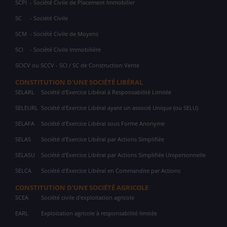
SCPI
- Société Civile de Placement Immobilier
SC
- Société Civile
SCM
- Société Civile de Moyens
SCI
- Société Civile Immobilière
SCICV ou SCCV - SCI / SC de Construction Vente
CONSTITUTION D'UNE SOCIÉTÉ LIBÉRAL
SELARL
Société d'Exercice Libéral à Responsabilité Limitée
SELEURL
Société d'Exercice Libéral ayant un associé Unique (ou SELU)
SELAFA
Société d'Exercice Libéral sous Forme Anonyme
SELAS
Société d'Exercice Libéral par Actions Simplifiée
SELASU
Société d'Exercice Libéral par Actions Simplifiée Unipersonnelle
SELCA
Société d'Exercice Libéral en Commandite par Actions
CONSTITUTION D'UNE SOCIÉTÉ AGRICOLE
SCEA
Société civile d'exploitation agricole
EARL
Exploitation agricole à responsabilité limitée