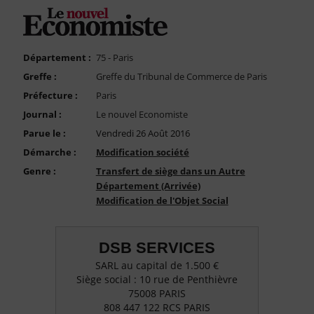
FAQ
Nous Contacter
Compte PRO
Département :
75 - Paris
Greffe :
Greffe du Tribunal de Commerce de Paris
Préfecture :
Paris
Journal :
Le nouvel Economiste
Parue le :
Vendredi 26 Août 2016
Démarche :
Modification société
Genre :
Transfert de siège dans un Autre
Département (Arrivée)
Modification de l'Objet Social
DSB SERVICES
SARL au capital de 1.500 €
Siège social : 10 rue de Penthièvre
75008 PARIS
808 447 122 RCS PARIS