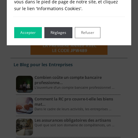
vous dans le pied de page de notre site, et cliquez
sur le lien 'Informations Cookies'.
Accepter
Réglages
Refuser
Le Blog pour les Entreprises
Combien coûte un compte bancaire
professionne…
L’ouverture d’un compte bancaire professionnel …
Comment la RC pro couvre-t-elle les biens
mat…
Dans le cadre de leurs activités, les entreprises …
Les assurances obligatoires des artisans
Quel que soit son domaine de compétences, un …