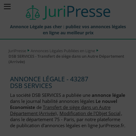
Annonce Légale pas cher : publiez vos annonces légales
en ligne au meilleur prix
Publier une Annonce légale
JuriPresse
Annonces Légales Publiées en Ligne
DSB SERVICES - Transfert de siège dans un Autre Département
Annonces Légales Publiées
(Arrivée)
Tarif et Prix d'une Annonce Légale
ANNONCE LÉGALE - 43287
Journaux Habilités (JAL) Annonces Légales
DSB SERVICES
Départements pour la Publication d'Annonces Légales
La société DSB SERVICES a publiée une
annonce légale
dans le journal habilité annonces légales
Le nouvel
Liste des Greffes
Economiste
de
Transfert de siège dans un Autre
Département (Arrivée)
,
Modification de l'Objet Social
,
Liste des CCI
dans le département 75 - Paris, par notre plateforme
de publication d'annonces légales en ligne JuriPresse.fr.
Le Blog pour les Entreprises