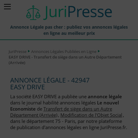
Annonce Légale pas cher : publiez vos annonces légales
en ligne au meilleur prix
Publier une Annonce légale
JuriPresse
Annonces Légales Publiées en Ligne
EASY DRIVE - Transfert de siège dans un Autre Département
Annonces Légales Publiées
(Arrivée)
Tarif et Prix d'une Annonce Légale
ANNONCE LÉGALE - 42947
Journaux Habilités (JAL) Annonces Légales
EASY DRIVE
Départements pour la Publication d'Annonces Légales
La société EASY DRIVE a publiée une
annonce légale
dans le journal habilité annonces légales
Le nouvel
Liste des Greffes
Economiste
de
Transfert de siège dans un Autre
Département (Arrivée)
,
Modification de l'Objet Social
,
Liste des CCI
dans le département 75 - Paris, par notre plateforme
de publication d'annonces légales en ligne JuriPresse.fr.
Le Blog pour les Entreprises