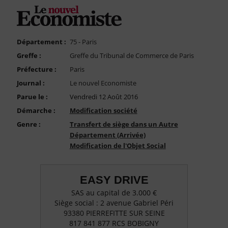
FAQ
Nous Contacter
Compte PRO
Département :
75 - Paris
Greffe :
Greffe du Tribunal de Commerce de Paris
Préfecture :
Paris
Journal :
Le nouvel Economiste
Parue le :
Vendredi 12 Août 2016
Démarche :
Modification société
Genre :
Transfert de siège dans un Autre
Département (Arrivée)
Modification de l'Objet Social
EASY DRIVE
SAS au capital de 3.000 €
Siège social : 2 avenue Gabriel Péri
93380 PIERREFITTE SUR SEINE
817 841 877 RCS BOBIGNY