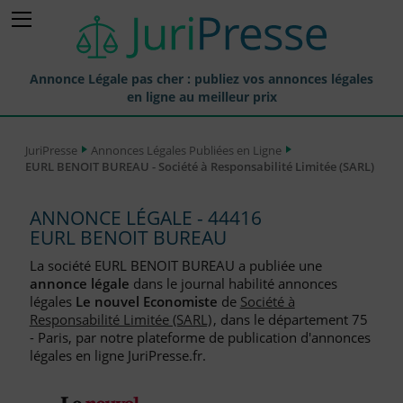
Annonce Légale pas cher : publiez vos annonces légales
en ligne au meilleur prix
Publier une Annonce légale
JuriPresse
Annonces Légales Publiées en Ligne
EURL BENOIT BUREAU - Société à Responsabilité Limitée (SARL)
Annonces Légales Publiées
Tarif et Prix d'une Annonce Légale
ANNONCE LÉGALE - 44416
EURL BENOIT BUREAU
Journaux Habilités (JAL) Annonces Légales
La société EURL BENOIT BUREAU a publiée une
Départements pour la Publication d'Annonces Légales
annonce légale
dans le journal habilité annonces
légales
Le nouvel Economiste
de
Société à
Liste des Greffes
Responsabilité Limitée (SARL)
, dans le département 75
- Paris, par notre plateforme de publication d'annonces
Liste des CCI
légales en ligne JuriPresse.fr.
Le Blog pour les Entreprises