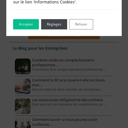
sur le lien 'Informations Cookies'.
Accepter
Réglages
Refuser
Le Blog pour les Entreprises
Combien coûte un compte bancaire
professionne…
L’ouverture d’un compte bancaire professionnel …
Comment la RC pro couvre-t-elle les biens
mat…
Dans le cadre de leurs activités, les entreprises …
Les assurances obligatoires des artisans
Quel que soit son domaine de compétences, un …
Comment savoir si vous pouvez avoir
confiance…