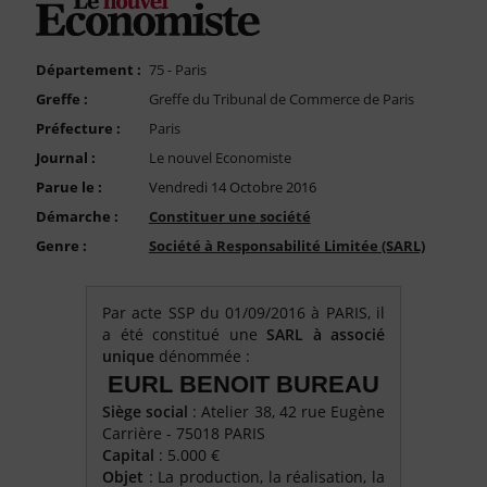
FAQ
Nous Contacter
Département :
75 - Paris
Compte PRO
Greffe :
Greffe du Tribunal de Commerce de Paris
Préfecture :
Paris
Journal :
Le nouvel Economiste
Parue le :
Vendredi 14 Octobre 2016
Démarche :
Constituer une société
Genre :
Société à Responsabilité Limitée (SARL)
Par acte SSP du 01/09/2016 à PARIS, il
a été constitué une
SARL à associé
unique
dénommée :
EURL BENOIT BUREAU
Siège social
: Atelier 38, 42 rue Eugène
Carrière - 75018 PARIS
Capital
: 5.000 €
Objet
: La production, la réalisation, la