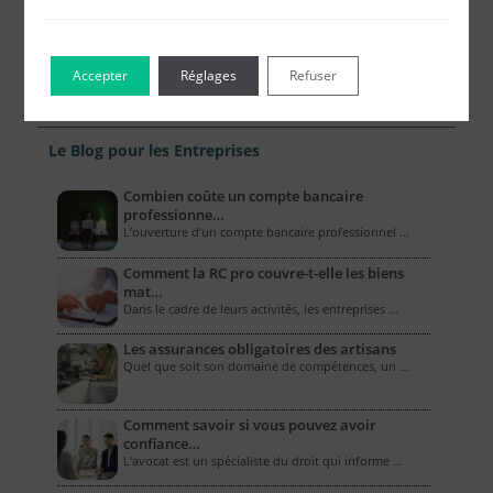
Accepter
Réglages
Refuser
Le Blog pour les Entreprises
Combien coûte un compte bancaire
professionne…
L’ouverture d’un compte bancaire professionnel …
Comment la RC pro couvre-t-elle les biens
mat…
Dans le cadre de leurs activités, les entreprises …
Les assurances obligatoires des artisans
Quel que soit son domaine de compétences, un …
Comment savoir si vous pouvez avoir
confiance…
L'avocat est un spécialiste du droit qui informe …