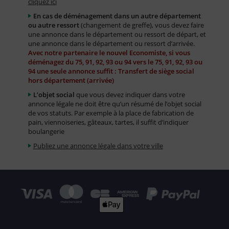
cliquez ici
En cas de déménagement dans un autre département
ou autre ressort
(changement de greffe), vous devez faire
une annonce dans le département ou ressort de départ, et
une annonce dans le département ou ressort d’arrivée.
Avec notre partenaire le nouvel Economiste, si vous
déménagez du 75, 91, 92, 93 ou 94 vers le 75, 91, 92, 93 ou
94 une seule annonce suffit : Transfert de siège social
hors département (arrivée)
L’objet social
que vous devez indiquer dans votre
annonce légale ne doit être qu’un résumé de l’objet social
de vos statuts. Par exemple à la place de fabrication de
pain, viennoiseries, gâteaux, tartes, il suffit d’indiquer
boulangerie
Publiez une annonce légale dans votre ville