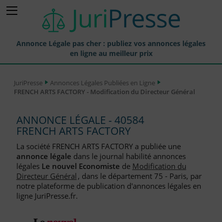
Annonce Légale pas cher : publiez vos annonces légales
en ligne au meilleur prix
Publier une Annonce légale
JuriPresse
Annonces Légales Publiées en Ligne
FRENCH ARTS FACTORY - Modification du Directeur Général
Annonces Légales Publiées
Tarif et Prix d'une Annonce Légale
ANNONCE LÉGALE - 40584
FRENCH ARTS FACTORY
Journaux Habilités (JAL) Annonces Légales
La société FRENCH ARTS FACTORY a publiée une
Départements pour la Publication d'Annonces Légales
annonce légale
dans le journal habilité annonces
légales
Le nouvel Economiste
de
Modification du
Liste des Greffes
Directeur Général
, dans le département 75 - Paris, par
notre plateforme de publication d'annonces légales en
Liste des CCI
ligne JuriPresse.fr.
Le Blog pour les Entreprises