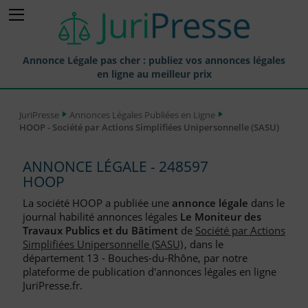
Annonce Légale pas cher : publiez vos annonces légales
en ligne au meilleur prix
Publier une Annonce légale
JuriPresse
Annonces Légales Publiées en Ligne
HOOP - Société par Actions Simplifiées Unipersonnelle (SASU)
Annonces Légales Publiées
Tarif et Prix d'une Annonce Légale
ANNONCE LÉGALE - 248597
HOOP
Journaux Habilités (JAL) Annonces Légales
La société HOOP a publiée une
annonce légale
dans le
Départements pour la Publication d'Annonces Légales
journal habilité annonces légales
Le Moniteur des
Travaux Publics et du Bâtiment
de
Société par Actions
Liste des Greffes
Simplifiées Unipersonnelle (SASU)
, dans le
département 13 - Bouches-du-Rhône, par notre
Liste des CCI
plateforme de publication d'annonces légales en ligne
JuriPresse.fr.
Le Blog pour les Entreprises