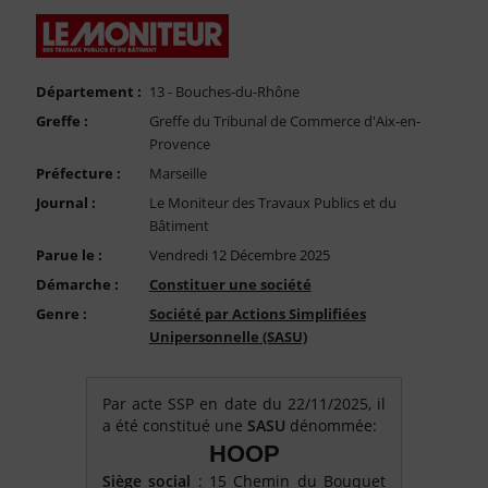
FAQ
Nous Contacter
Compte PRO
Département :
13 - Bouches-du-Rhône
Greffe :
Greffe du Tribunal de Commerce d'Aix-en-
Provence
Préfecture :
Marseille
Journal :
Le Moniteur des Travaux Publics et du
Bâtiment
Parue le :
Vendredi 12 Décembre 2025
Démarche :
Constituer une société
Genre :
Société par Actions Simplifiées
Unipersonnelle (SASU)
Par acte SSP en date du 22/11/2025, il
a été constitué une
SASU
dénommée:
HOOP
Siège social
: 15 Chemin du Bouquet