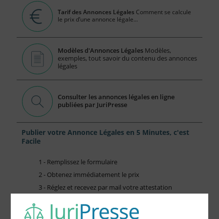
Tarif des Annonces Légales
Comment se calcule
le prix d’une annonce légale...
Modèles d'Annonces Légales
Modèles,
exemples, tout savoir du contenu des annonces
légales
Consulter les annonces légales en ligne
publiées par JuriPresse
Publier votre Annonce Légales en 5 Minutes, c'est
Facile
1 - Remplissez le formulaire
2 - Obtenez immédiatement le prix
3 - Réglez et recevez par mail votre attestation
Choisissez votre formulaire :