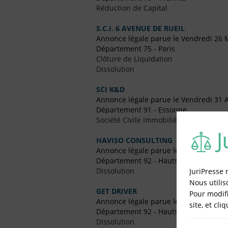
Réduction de Capital
S.C.I. 6 AVENUE DE RUEIL
Annonce légale parue le Vendredi 26 
Département 75 - Paris
Clôture de Liquidation
Dissolution
SCI K&D
Annonce légale parue le Vendredi 31 
Département 91 - Essonne
Société Civile Immobilière (SCI)
HAVISO CONSULTING
Annonce légale parue le Vendredi 29
Département 92 - Hauts-de-Seine
Dissolution
JuriPresse 
Nous utilis
GET DRIVER
Pour modifi
Annonce légale parue le Vendredi 22
site, et cli
Département 92 - Hauts-de-Seine
Dissolution