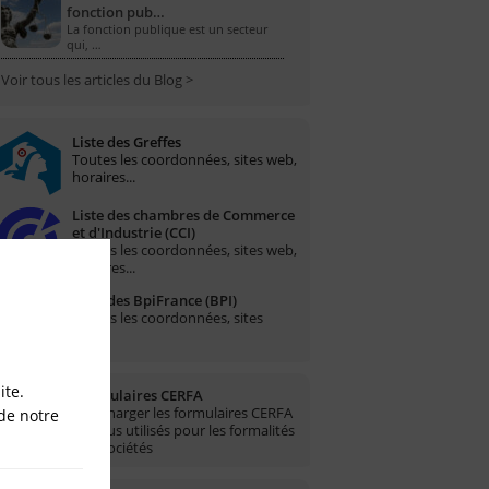
fonction pub…
La fonction publique est un secteur
qui, …
Voir tous les articles du Blog >
Liste des Greffes
Toutes les coordonnées, sites web,
horaires...
Liste des chambres de Commerce
et d'Industrie (CCI)
Toutes les coordonnées, sites web,
horaires...
Liste des BpiFrance (BPI)
Toutes les coordonnées, sites
web...
ite.
Formulaires CERFA
Télécharger les formulaires CERFA
de notre
les plus utilisés pour les formalités
des sociétés