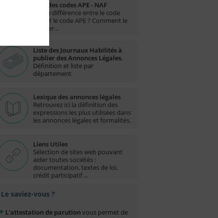
Liste des codes APE - NAF
Quelle différence entre le code
NAF et le code APE ? Comment le
trouver…
Liste des Journaux Habilités à
publier des Annonces Légales.
Définition et liste par
département
Lexique des annonces légales
Retrouvez ici la définition des
expressions les plus utilisées dans
les annonces légales et formalités.
Liens Utiles
Sélection de sites web pouvant
aider toutes sociétés :
documentation, textes de loi,
crédit participatif ...
Le saviez-vous ?
L'attestation de parution
vous permet de