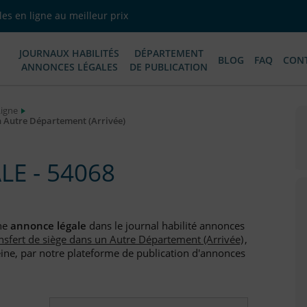
es en ligne au meilleur prix
JOURNAUX HABILITÉS
DÉPARTEMENT
BLOG
FAQ
CON
ANNONCES LÉGALES
DE PUBLICATION
Ligne
n Autre Département (Arrivée)
E - 54068
une
annonce légale
dans le journal habilité annonces
nsfert de siège dans un Autre Département (Arrivée)
,
ine, par notre plateforme de publication d'annonces