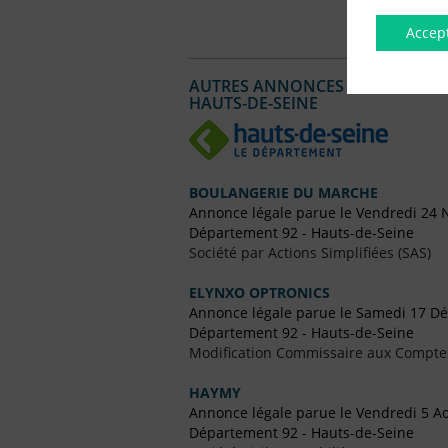
Accep
AUTRES ANNONCES LÉGALES PUBL
HAUTS-DE-SEINE
BOULANGERIE DU MARCHE
Annonce légale parue le Vendredi 24
Département 92 - Hauts-de-Seine
Société par Actions Simplifiées (SAS)
ELYNXO OPTRONICS
Annonce légale parue le Samedi 17 D
Département 92 - Hauts-de-Seine
Modification Commissaire aux Compte
HAYMY
Annonce légale parue le Vendredi 5 A
Département 92 - Hauts-de-Seine