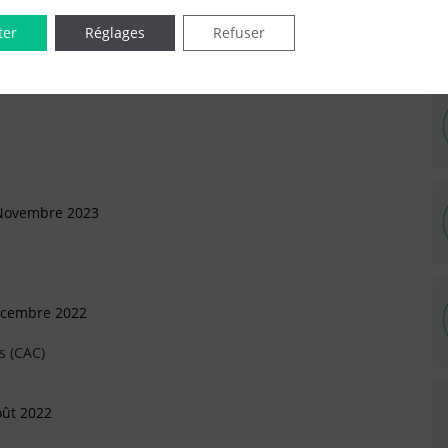
ter
Réglages
Refuser
IÉES EN LIGNE DANS LE DÉPARTEMENT DU 92 -
 Novembre 2023
écembre 2022
s (CAC)
oût 2022