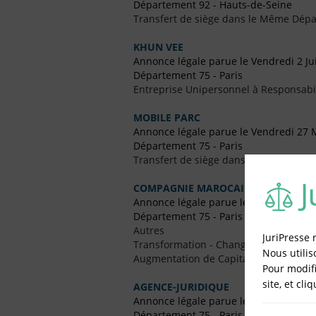
Département 92 - Hauts-de-Seine
Transfert de siège dans le Même Dép
KHUN VEE
Annonce légale parue le Vendredi 2 Ju
Département 75 - Paris
Entreprise Unipersonnel à Responsabil
MOBILE PARC
Annonce légale parue le Vendredi 27 
Département 75 - Paris
Transfert de siège dans le Même Dép
COMPAGNIE MAROCAINE
Annonce légale parue le Vendredi 8 Av
Département 75 - Paris
Autres
JuriPresse 
Transformation - Changement de Form
Nous utilis
Augmentation de Capital
Pour modifi
site, et cli
AGENCE-JURIDIQUE
Annonce légale parue le Vendredi 12 J
Département 75 - Paris