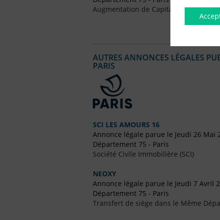
Augmentation de Capital
Accep
AUTRES ANNONCES LÉGALES PUBL
PARIS
SCI LES AMOURS 16
Annonce légale parue le Jeudi 26 Mai 
Département 75 - Paris
Société Civile Immobilière (SCI)
NEOXY
Annonce légale parue le Jeudi 7 Avril 
Département 75 - Paris
Transfert de siège dans le Même Dép