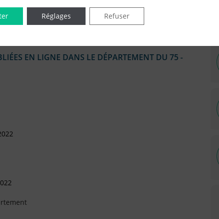
ter
Réglages
Refuser
IÉES EN LIGNE DANS LE DÉPARTEMENT DU 75 -
2022
2022
artement