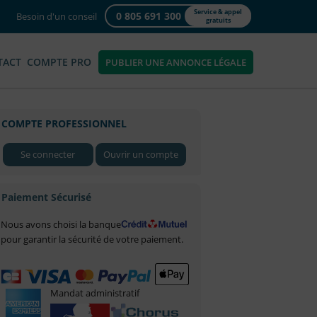
Service & appel
0 805 691 300
Besoin d'un conseil
gratuits
TACT
COMPTE PRO
PUBLIER UNE ANNONCE LÉGALE
COMPTE PROFESSIONNEL
Se connecter
Ouvrir un compte
Paiement Sécurisé
Nous avons choisi la banque
pour garantir la sécurité de votre paiement.
Mandat administratif