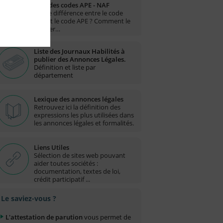
Liste des codes APE - NAF
Quelle différence entre le code
NAF et le code APE ? Comment le
trouver…
Liste des Journaux Habilités à
publier des Annonces Légales.
Définition et liste par
département
Lexique des annonces légales
Retrouvez ici la définition des
expressions les plus utilisées dans
les annonces légales et formalités.
Liens Utiles
Sélection de sites web pouvant
aider toutes sociétés :
documentation, textes de loi,
crédit participatif ...
Le saviez-vous ?
L'attestation de parution
vous permet de