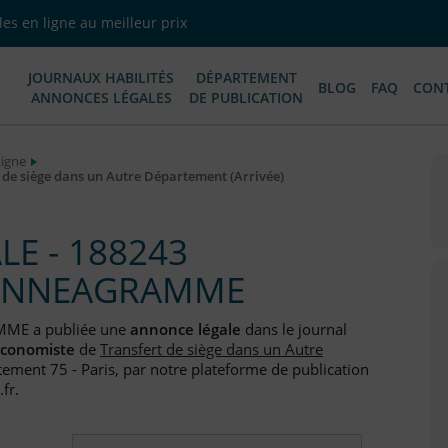
es en ligne au meilleur prix
JOURNAUX HABILITÉS
DÉPARTEMENT
BLOG
FAQ
CON
ANNONCES LÉGALES
DE PUBLICATION
Ligne
e siège dans un Autre Département (Arrivée)
E - 188243
 ENNEAGRAMME
MME a publiée une
annonce légale
dans le journal
Economiste
de
Transfert de siège dans un Autre
tement 75 - Paris, par notre plateforme de publication
fr.