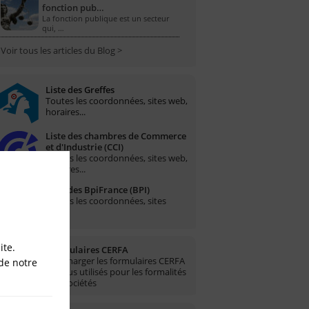
fonction pub…
La fonction publique est un secteur
qui, …
Voir tous les articles du Blog >
Liste des Greffes
Toutes les coordonnées, sites web,
horaires...
Liste des chambres de Commerce
et d'Industrie (CCI)
Toutes les coordonnées, sites web,
horaires...
Liste des BpiFrance (BPI)
Toutes les coordonnées, sites
web...
ite.
Formulaires CERFA
Télécharger les formulaires CERFA
de notre
les plus utilisés pour les formalités
des sociétés