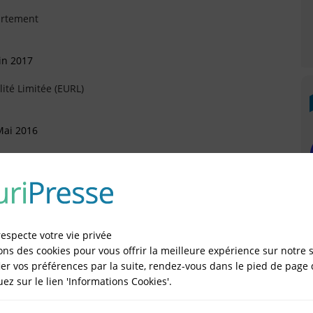
artement
in 2017
ité Limitée (EURL)
Mai 2016
artement
ril 2016
respecte votre vie privée
e Juridique
ons des cookies pour vous offrir la meilleure expérience sur notre s
er vos préférences par la suite, rendez-vous dans le pied de page 
quez sur le lien 'Informations Cookies'.
uin 2015