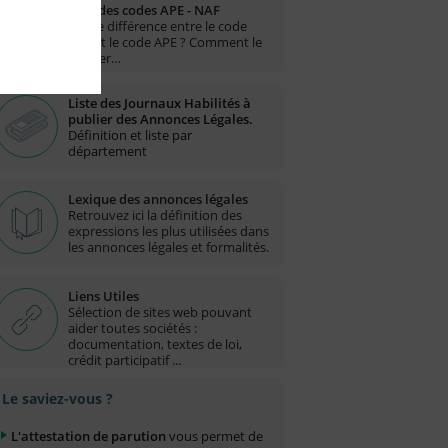
Liste des codes APE - NAF
Quelle différence entre le code
NAF et le code APE ? Comment le
trouver…
Liste des Journaux Habilités à
publier des Annonces Légales.
Définition et liste par
département
Lexique des annonces légales
Retrouvez ici la définition des
expressions les plus utilisées dans
les annonces légales et formalités.
Liens Utiles
Sélection de sites web pouvant
aider toutes sociétés :
documentation, textes de loi,
crédit participatif ...
Le saviez-vous ?
L'attestation de parution
vous permet de