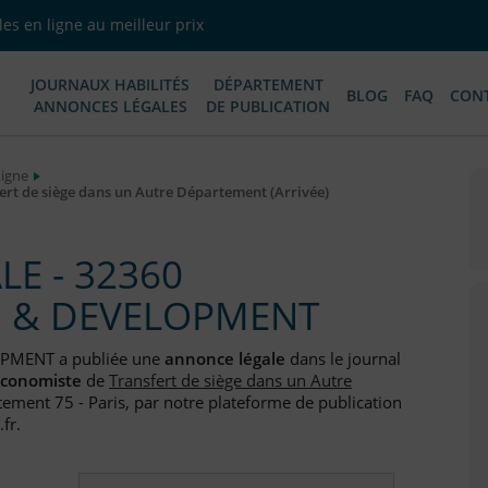
es en ligne au meilleur prix
JOURNAUX HABILITÉS
DÉPARTEMENT
BLOG
FAQ
CON
ANNONCES LÉGALES
DE PUBLICATION
Ligne
t de siège dans un Autre Département (Arrivée)
E - 32360
G & DEVELOPMENT
OPMENT a publiée une
annonce légale
dans le journal
Economiste
de
Transfert de siège dans un Autre
tement 75 - Paris, par notre plateforme de publication
fr.