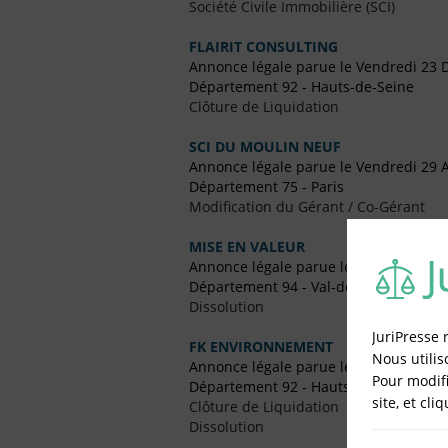
Société Civile Immobilière (SCI)
FLAIRIT CONSULTING
Annonce légale parue le Vendredi 23
Département 92 - Hauts-de-Seine
Clôture de Liquidation
SCI DU MOULIN NEUF
Annonce légale parue le Vendredi 29 A
Département 75 - Paris
Modification du Gérant / Co-Gérant
MISE EN VALEUR
Annonce légale parue le Vendredi 18
Département 94 - Val-de-Marne
Dissolution
JuriPresse 
FK ENVIRONNEMENT
Nous utilis
Annonce légale parue le Vendredi 11
Pour modifi
Département 92 - Hauts-de-Seine
site, et cli
Clôture de Liquidation
Dissolution