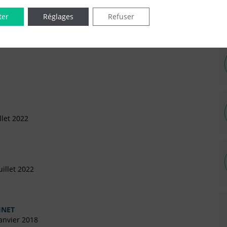
ter
Réglages
Refuser
IÉES EN LIGNE DANS LE DÉPARTEMENT DU 75 -
llet 2022
illet 2022
INET
anvier 2018