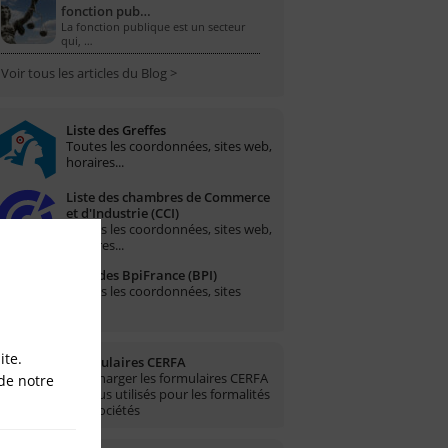
fonction pub…
La fonction publique est un secteur
qui, …
Voir tous les articles du Blog >
Liste des Greffes
Toutes les coordonnées, sites web,
horaires...
Liste des chambres de Commerce
et d'Industrie (CCI)
Toutes les coordonnées, sites web,
horaires...
Liste des BpiFrance (BPI)
Toutes les coordonnées, sites
web...
ite.
Formulaires CERFA
Télécharger les formulaires CERFA
de notre
les plus utilisés pour les formalités
des sociétés