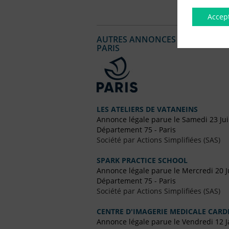
Accep
AUTRES ANNONCES LÉGALES PUBL
PARIS
LES ATELIERS DE VATANEINS
Annonce légale parue le Samedi 23 Jui
Département 75 - Paris
Société par Actions Simplifiées (SAS)
SPARK PRACTICE SCHOOL
Annonce légale parue le Mercredi 20 Ju
Département 75 - Paris
Société par Actions Simplifiées (SAS)
CENTRE D'IMAGERIE MEDICALE CARD
Annonce légale parue le Vendredi 12 J