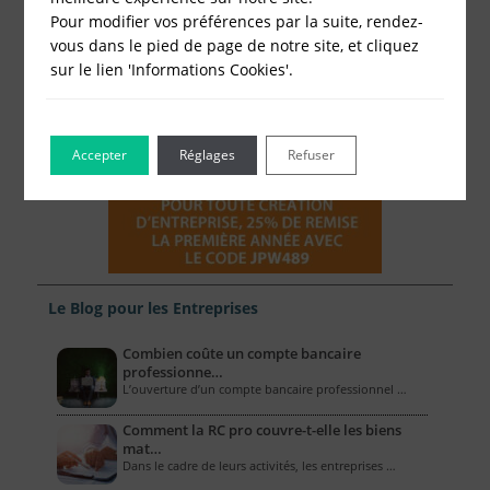
Pour modifier vos préférences par la suite, rendez-
vous dans le pied de page de notre site, et cliquez
sur le lien 'Informations Cookies'.
Accepter
Réglages
Refuser
Le Blog pour les Entreprises
Combien coûte un compte bancaire
professionne…
L’ouverture d’un compte bancaire professionnel …
Comment la RC pro couvre-t-elle les biens
mat…
Dans le cadre de leurs activités, les entreprises …