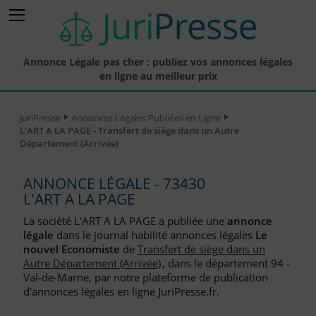
Annonce Légale pas cher : publiez vos annonces légales
en ligne au meilleur prix
Publier une Annonce légale
JuriPresse
Annonces Légales Publiées en Ligne
L'ART A LA PAGE - Transfert de siège dans un Autre
Annonces Légales Publiées
Département (Arrivée)
Tarif et Prix d'une Annonce Légale
ANNONCE LÉGALE - 73430
Journaux Habilités (JAL) Annonces Légales
L'ART A LA PAGE
Départements pour la Publication d'Annonces Légales
La société L'ART A LA PAGE a publiée une
annonce
légale
dans le journal habilité annonces légales
Le
Liste des Greffes
nouvel Economiste
de
Transfert de siège dans un
Autre Département (Arrivée)
, dans le département 94 -
Liste des CCI
Val-de-Marne, par notre plateforme de publication
d'annonces légales en ligne JuriPresse.fr.
Le Blog pour les Entreprises