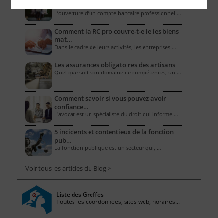
professionne…
L’ouverture d’un compte bancaire professionnel …
Comment la RC pro couvre-t-elle les biens
mat…
Dans le cadre de leurs activités, les entreprises …
Les assurances obligatoires des artisans
Quel que soit son domaine de compétences, un …
Comment savoir si vous pouvez avoir
confiance…
L'avocat est un spécialiste du droit qui informe …
5 incidents et contentieux de la fonction
pub…
La fonction publique est un secteur qui, …
Voir tous les articles du Blog >
Liste des Greffes
Toutes les coordonnées, sites web, horaires...