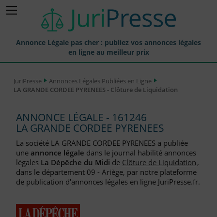
Annonce Légale pas cher : publiez vos annonces légales
en ligne au meilleur prix
Publier une Annonce légale
JuriPresse
Annonces Légales Publiées en Ligne
LA GRANDE CORDEE PYRENEES - Clôture de Liquidation
Annonces Légales Publiées
Tarif et Prix d'une Annonce Légale
ANNONCE LÉGALE - 161246
LA GRANDE CORDEE PYRENEES
Journaux Habilités (JAL) Annonces Légales
La société LA GRANDE CORDEE PYRENEES a publiée
Départements pour la Publication d'Annonces Légales
une
annonce légale
dans le journal habilité annonces
légales
La Dépêche du Midi
de
Clôture de Liquidation
,
Liste des Greffes
dans le département 09 - Ariège, par notre plateforme
de publication d'annonces légales en ligne JuriPresse.fr.
Liste des CCI
Le Blog pour les Entreprises