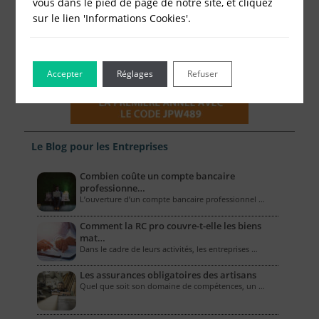
vous dans le pied de page de notre site, et cliquez
sur le lien 'Informations Cookies'.
Accepter
Réglages
Refuser
Le Blog pour les Entreprises
Combien coûte un compte bancaire
professionne…
L’ouverture d’un compte bancaire professionnel …
Comment la RC pro couvre-t-elle les biens
mat…
Dans le cadre de leurs activités, les entreprises …
Les assurances obligatoires des artisans
Quel que soit son domaine de compétences, un …