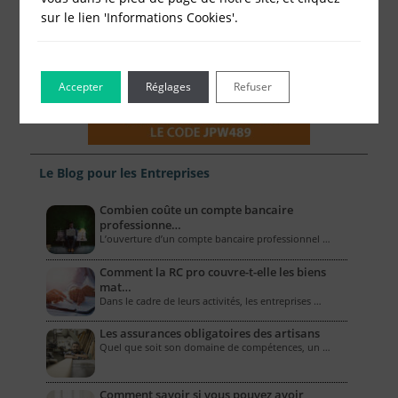
sur le lien 'Informations Cookies'.
Accepter
Réglages
Refuser
Le Blog pour les Entreprises
Combien coûte un compte bancaire
professionne…
L’ouverture d’un compte bancaire professionnel …
Comment la RC pro couvre-t-elle les biens
mat…
Dans le cadre de leurs activités, les entreprises …
Les assurances obligatoires des artisans
Quel que soit son domaine de compétences, un …
Comment savoir si vous pouvez avoir