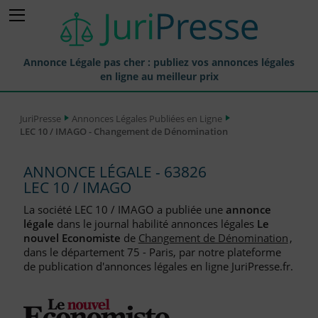
Annonce Légale pas cher : publiez vos annonces légales
en ligne au meilleur prix
Publier une Annonce légale
JuriPresse
Annonces Légales Publiées en Ligne
LEC 10 / IMAGO - Changement de Dénomination
Annonces Légales Publiées
Tarif et Prix d'une Annonce Légale
ANNONCE LÉGALE - 63826
LEC 10 / IMAGO
Journaux Habilités (JAL) Annonces Légales
La société LEC 10 / IMAGO a publiée une
annonce
Départements pour la Publication d'Annonces Légales
légale
dans le journal habilité annonces légales
Le
nouvel Economiste
de
Changement de Dénomination
,
Liste des Greffes
dans le département 75 - Paris, par notre plateforme
de publication d'annonces légales en ligne JuriPresse.fr.
Liste des CCI
Le Blog pour les Entreprises