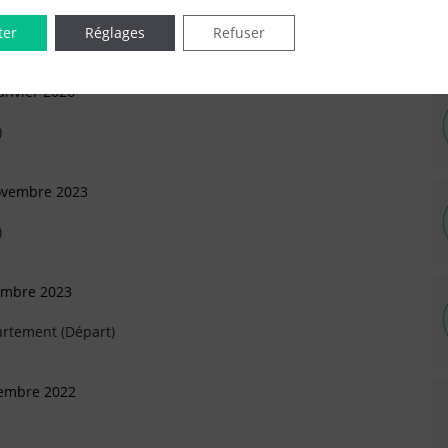
ter
Réglages
Refuser
anvier 2026
)
ovembre 2023
)
vembre 2023
artement (Départ)
tembre 2022