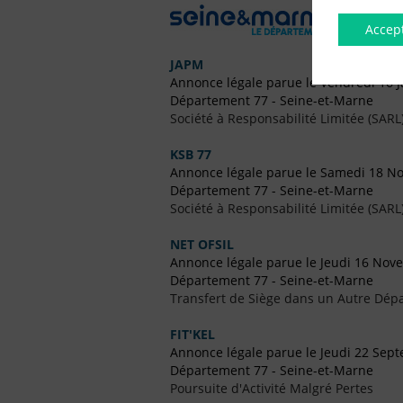
Accep
JAPM
Annonce légale parue le Vendredi 16 J
Département 77 - Seine-et-Marne
Société à Responsabilité Limitée (SARL
KSB 77
Annonce légale parue le Samedi 18 N
Département 77 - Seine-et-Marne
Société à Responsabilité Limitée (SARL
NET OFSIL
Annonce légale parue le Jeudi 16 No
Département 77 - Seine-et-Marne
Transfert de Siège dans un Autre Dép
FIT'KEL
Annonce légale parue le Jeudi 22 Sep
Département 77 - Seine-et-Marne
Poursuite d'Activité Malgré Pertes