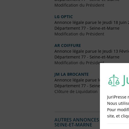
Modification du Président
LG OPTIC
Annonce légale parue le Jeudi 18 Juin
Département 77 - Seine-et-Marne
Modification du Président
AR COIFFURE
Annonce légale parue le Jeudi 13 Févr
Département 77 - Seine-et-Marne
Modification du Président
JM LA BROCANTE
Annonce légale parue le Jeudi 26 Sep
Département 77 - Seine-et-Marne
Clôture de Liquidation
JuriPresse 
Nous utilis
Pour modifi
site, et cli
AUTRES ANNONCES LÉGALES PUBL
SEINE-ET-MARNE