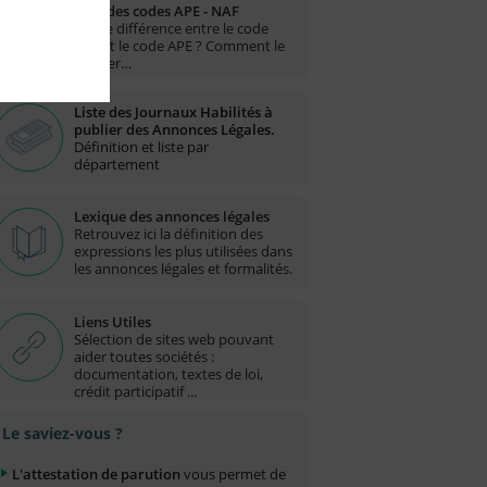
Liste des codes APE - NAF
Quelle différence entre le code
NAF et le code APE ? Comment le
trouver…
Liste des Journaux Habilités à
publier des Annonces Légales.
Définition et liste par
département
Lexique des annonces légales
Retrouvez ici la définition des
expressions les plus utilisées dans
les annonces légales et formalités.
Liens Utiles
Sélection de sites web pouvant
aider toutes sociétés :
documentation, textes de loi,
crédit participatif ...
Le saviez-vous ?
L'attestation de parution
vous permet de