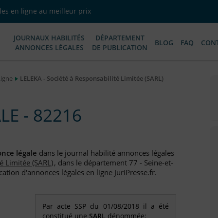
es en ligne au meilleur prix
JOURNAUX HABILITÉS
DÉPARTEMENT
BLOG
FAQ
CON
ANNONCES LÉGALES
DE PUBLICATION
Ligne
LELEKA - Société à Responsabilité Limitée (SARL)
E - 82216
nce légale
dans le journal habilité annonces légales
é Limitée (SARL)
, dans le département 77 - Seine-et-
ation d'annonces légales en ligne JuriPresse.fr.
Par acte SSP du 01/08/2018 il a été
constitué une
SARL
dénommée: