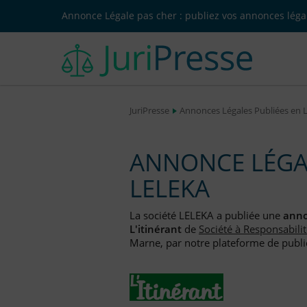
Annonce Légale pas cher : publiez vos annonces légal
JuriPresse
Annonces Légales Publiées en 
ANNONCE LÉGAL
LELEKA
La société LELEKA a publiée une
anno
L'itinérant
de
Société à Responsabilit
Marne, par notre plateforme de public