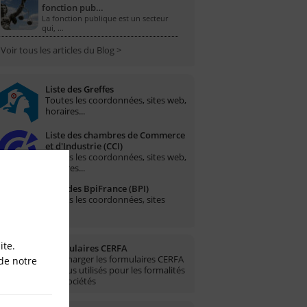
fonction pub…
La fonction publique est un secteur
qui, …
Voir tous les articles du Blog >
Liste des Greffes
Toutes les coordonnées, sites web,
horaires...
Liste des chambres de Commerce
et d'Industrie (CCI)
Toutes les coordonnées, sites web,
horaires...
Liste des BpiFrance (BPI)
Toutes les coordonnées, sites
web...
ite.
Formulaires CERFA
Télécharger les formulaires CERFA
de notre
les plus utilisés pour les formalités
des sociétés