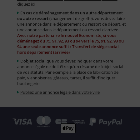
cliquez ici
En cas de déménagement dans un autre département
ou autre ressort
(changement de greffe), vous devez faire
une annonce dans le département ou ressort de départ, et
une annonce dans le département ou ressort d’arrivée.
Avec notre partenaire le nouvel Economiste, si vous
déménagez du 75, 91, 92, 93 ou 94 vers le 75, 91, 92, 93 ou
94 une seule annonce suffit : Transfert de siège social
hors département (arrivée)
L’objet social
que vous devez indiquer dans votre
annonce légale ne doit être qu’un résumé de l’objet social
de vos statuts. Par exemple à la place de fabrication de
pain, viennoiseries, gâteaux, tartes, il suffit d’indiquer
boulangerie
Publiez une annonce légale dans votre ville