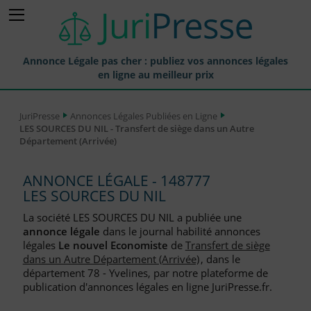
Annonce Légale pas cher : publiez vos annonces légales
en ligne au meilleur prix
Publier une Annonce légale
JuriPresse
Annonces Légales Publiées en Ligne
LES SOURCES DU NIL - Transfert de siège dans un Autre
Annonces Légales Publiées
Département (Arrivée)
Tarif et Prix d'une Annonce Légale
ANNONCE LÉGALE - 148777
Journaux Habilités (JAL) Annonces Légales
LES SOURCES DU NIL
Départements pour la Publication d'Annonces Légales
La société LES SOURCES DU NIL a publiée une
annonce légale
dans le journal habilité annonces
Liste des Greffes
légales
Le nouvel Economiste
de
Transfert de siège
dans un Autre Département (Arrivée)
, dans le
Liste des CCI
département 78 - Yvelines, par notre plateforme de
publication d'annonces légales en ligne JuriPresse.fr.
Le Blog pour les Entreprises