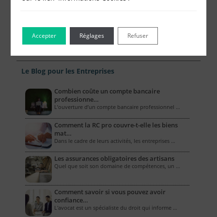
Accepter
Réglages
Refuser
Le Blog pour les Entreprises
Combien coûte un compte bancaire
professionne…
L’ouverture d’un compte bancaire professionnel …
Comment la RC pro couvre-t-elle les biens
mat…
Dans le cadre de leurs activités, les entreprises …
Les assurances obligatoires des artisans
Quel que soit son domaine de compétences, un …
Comment savoir si vous pouvez avoir
confiance…
L'avocat est un spécialiste du droit qui informe …