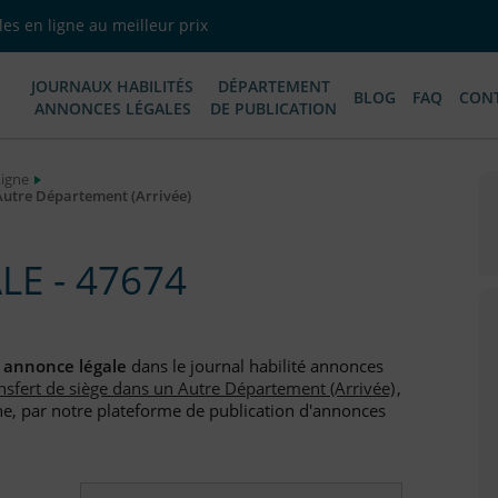
es en ligne au meilleur prix
JOURNAUX HABILITÉS
DÉPARTEMENT
BLOG
FAQ
CON
ANNONCES LÉGALES
DE PUBLICATION
Ligne
Autre Département (Arrivée)
E - 47674
e
annonce légale
dans le journal habilité annonces
nsfert de siège dans un Autre Département (Arrivée)
,
e, par notre plateforme de publication d'annonces