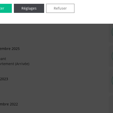
ter
Réglages
Refuser
IÉES EN LIGNE DANS LE DÉPARTEMENT DU 94 -
vembre 2025
eant
rtement (Arrivée)
 2023
embre 2022