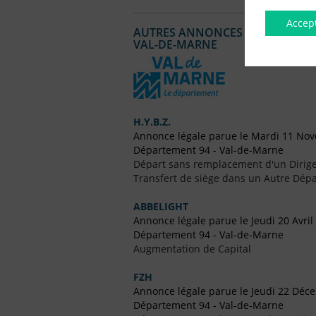
Accep
AUTRES ANNONCES LÉGALES PUBL
VAL-DE-MARNE
H.Y.B.Z.
Annonce légale parue le Mardi 11 No
Département 94 - Val-de-Marne
Départ sans remplacement d'un Dirig
Transfert de siège dans un Autre Dépa
ABBELIGHT
Annonce légale parue le Jeudi 20 Avril
Département 94 - Val-de-Marne
Augmentation de Capital
FZH
Annonce légale parue le Jeudi 22 Déc
Département 94 - Val-de-Marne