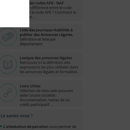
Liste des codes APE - NAF
Quelle différence entre le code
NAF et le code APE ? Comment le
trouver…
Liste des Journaux Habilités à
publier des Annonces Légales.
Définition et liste par
département
Lexique des annonces légales
Retrouvez ici la définition des
expressions les plus utilisées dans
les annonces légales et formalités.
Liens Utiles
Sélection de sites web pouvant
aider toutes sociétés :
documentation, textes de loi,
crédit participatif ...
Le saviez-vous ?
L'attestation de parution
vous permet de