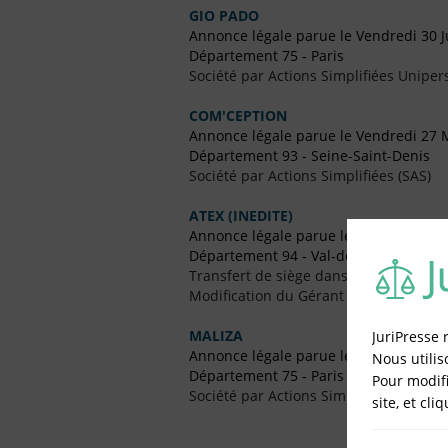
GIO PADO
Annonce légale parue le Vendredi 30 J
Département 75 - Paris
Société par Actions Simplifiées Uniper
COM'CEPTION
Annonce légale parue le Vendredi 27 
Département 93 - Seine-Saint-Denis
Société par Actions Simplifiées (SAS)
ATEX (INEDITE)
Annonce légale parue le Vendredi 18 
Département 94 - Val-de-Marne
Transfert de siège dans un Autre Dépa
Modification du Gérant / Co-Gérant
MALIZA
JuriPresse 
Annonce légale parue le Vendredi 26 F
Nous utilis
Département 75 - Paris
Pour modifi
Société par Actions Simplifiées Uniper
site, et cli