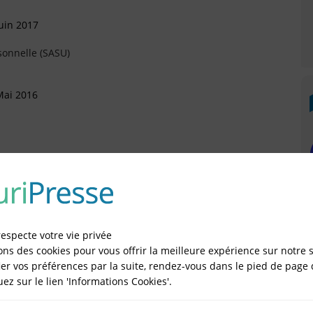
uin 2017
sonnelle (SASU)
Mai 2016
Mars 2016
rtement (Arrivée)
respecte votre vie privée
évrier 2016
ons des cookies pour vous offrir la meilleure expérience sur notre s
er vos préférences par la suite, rendez-vous dans le pied de page 
sonnelle (SASU)
quez sur le lien 'Informations Cookies'.