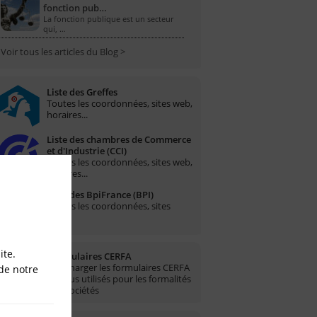
fonction pub…
La fonction publique est un secteur
qui, …
Voir tous les articles du Blog >
Liste des Greffes
Toutes les coordonnées, sites web,
horaires...
Liste des chambres de Commerce
et d'Industrie (CCI)
Toutes les coordonnées, sites web,
horaires...
Liste des BpiFrance (BPI)
Toutes les coordonnées, sites
web...
ite.
Formulaires CERFA
Télécharger les formulaires CERFA
de notre
les plus utilisés pour les formalités
des sociétés