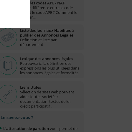
Liste des codes APE - NAF
Quelle différence entre le code
NAF et le code APE ? Comment le
trouver…
Liste des Journaux Habilités à
publier des Annonces Légales.
Définition et liste par
département
Lexique des annonces légales
Retrouvez ici la définition des
expressions les plus utilisées dans
les annonces légales et formalités.
Liens Utiles
Sélection de sites web pouvant
aider toutes sociétés :
documentation, textes de loi,
crédit participatif ...
Le saviez-vous ?
L'attestation de parution
vous permet de