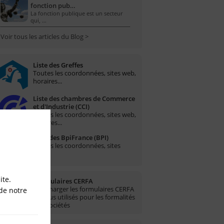
fonction pub…
La fonction publique est un secteur
qui, …
Voir tous les articles du Blog >
Liste des Greffes
Toutes les coordonnées, sites web,
horaires...
Liste des chambres de Commerce
et d'Industrie (CCI)
Toutes les coordonnées, sites web,
horaires...
Liste des BpiFrance (BPI)
Toutes les coordonnées, sites
web...
ite.
Formulaires CERFA
Télécharger les formulaires CERFA
de notre
les plus utilisés pour les formalités
des sociétés