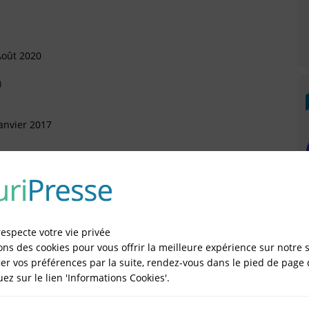
Août 2020
)
anvier 2017
artement
E
 Décembre 2015
respecte votre vie privée
rtement (Arrivée)
ons des cookies pour vous offrir la meilleure expérience sur notre s
er vos préférences par la suite, rendez-vous dans le pied de page 
quez sur le lien 'Informations Cookies'.
IÉES EN LIGNE DANS LE DÉPARTEMENT DU 93 -