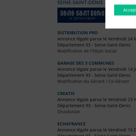
SEINE-SAINT-DENIS
Accep
DISTRIBUTION PRO
Annonce légale parue le Vendredi 24 
Département 93 - Seine-Saint-Denis
Modification de l'Objet Social
GARAGE DES 3 COMMUNES
Annonce légale parue le Vendredi 14 J
Département 93 - Seine-Saint-Denis
Modification du Gérant / Co-Gérant
CREATIS
Annonce légale parue le Vendredi 23
Département 93 - Seine-Saint-Denis
Dissolution
ECHAFRANCE
Annonce légale parue le Vendredi 15
Département 93 - Seine-Saint-Denis