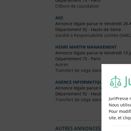
Département 75 - Paris
Clôture de Liquidation
AKS
Annonce légale parue le Vendredi 28 
Département 92 - Hauts-de-Seine
Société à Responsabilité Limitée (SARL
HENRI MARTIN MANAGEMENT
Annonce légale parue le Vendredi 13 J
Département 75 - Paris
Autres
Transfert de siège dans le Même Dép
AGENCE INFORMATIQUE IMMOBILER
Annonce légale parue le Vendredi 25
Département 92 - Hauts-de-Seine
JuriPresse 
Transfert de siège dans un Autre Dépa
Nous utilis
Pour modifi
site, et cli
AUTRES ANNONCES LÉGALES PUBL